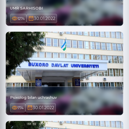
UMR SARHISOBI
30.01.2022
1274
Psixolog bilan uchrashuv
30.01.2022
774