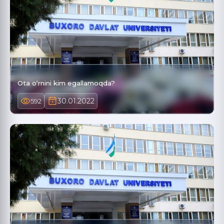
Ota o‘rnini kim egallamoqda?
30.01.2022
592