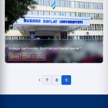
Bolaga qachondan boshlab pul berish kerak?
30.01.2022
721
7
8
9