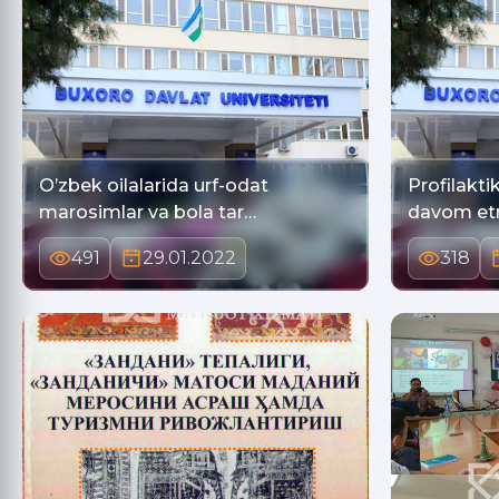
O’zbek oilalarida urf-odat
Profilakti
marosimlar va bola tar…
davom e
491
29.01.2022
318