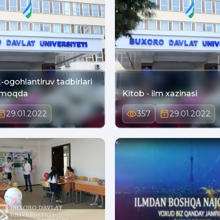
k-ogohlantiruv tadbirlari
tmoqda
Kitob - ilm xazinasi
29.01.2022
357
29.01.2022