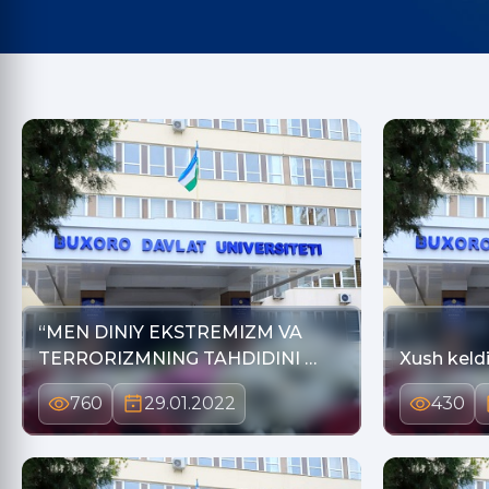
“MEN DINIY EKSTREMIZM VA
TERRORIZMNING TAHDIDINI …
Xush keld
760
29.01.2022
430