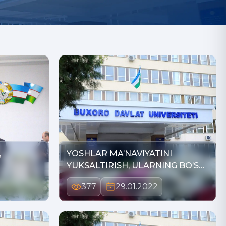
,
YOSHLAR MA’NAVIYATINI
YUKSALTIRISH, ULARNING BO’S…
377
29.01.2022