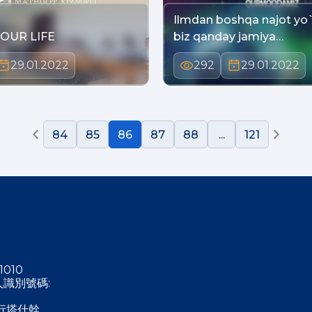
Ilmdan boshqa najot yo`q yo
 OUR LIFE
biz qanday jamiya…
29.01.2022
292
29.01.2022
84
85
86
87
88
...
121
1010
稅人識別號碼:
行塔什幹