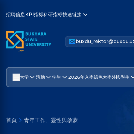
招聘信息
KPI指标
科研指标
快速链接
buxdu_rektor@buxdu.u
大学
活動
学生
2026年入學
綠色大學
外國學生
首頁
青年工作、靈性與啟蒙