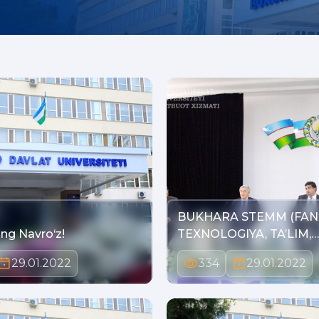
BUKHARA STEMM (FAN
ing Navro‘z!
TEXNOLOGIYA, TA’LIM,
MATEMATI…
29.01.2022
334
29.01.2022