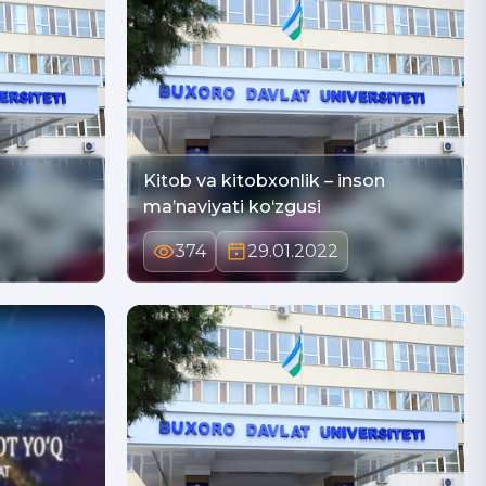
Kitob va kitobxonlik – inson
ma’naviyati ko‘zgusi
374
29.01.2022