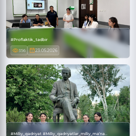
#Proflaktik_tadbir
23.05.2026
356
#Milliy_qadriyat #Milliy_qadriyatlar_milliy_maʻna…