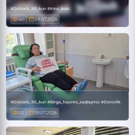
#Dolzarb_90_kun #Kino_kuni
09.07.2026
140
#Dolzarb_90_kun #Birga_hayotni_saqlaymiz #Donorlik
09.07.2026
132