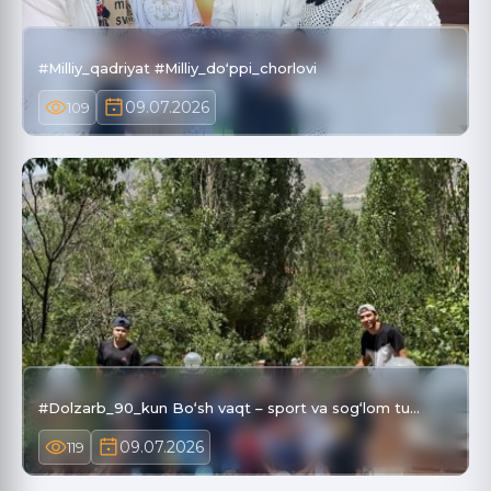
#Milliy_qadriyat #Milliy_doʻppi_chorlovi
09.07.2026
109
#Dolzarb_90_kun Bo‘sh vaqt – sport va sog‘lom tu…
09.07.2026
119