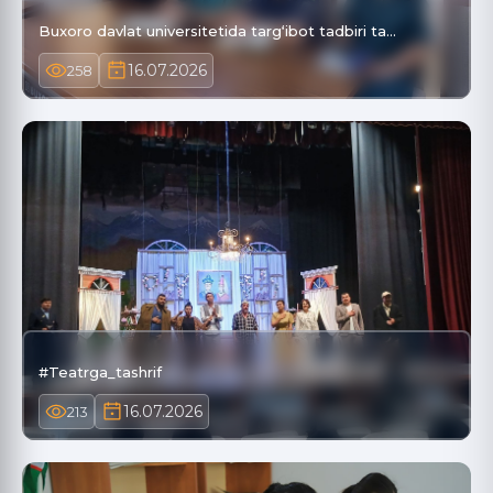
Buxoro davlat universitetida targ‘ibot tadbiri ta…
16.07.2026
258
#Teatrga_tashrif
16.07.2026
213