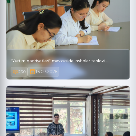
"Yurtim qadriyatlari" mavzusida insholar tanlovi …
16.07.2026
230