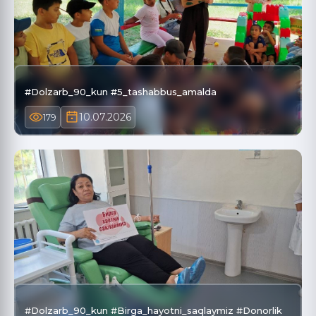
#Dolzarb_90_kun #5_tashabbus_amalda
10.07.2026
179
#Dolzarb_90_kun #Birga_hayotni_saqlaymiz #Donorlik