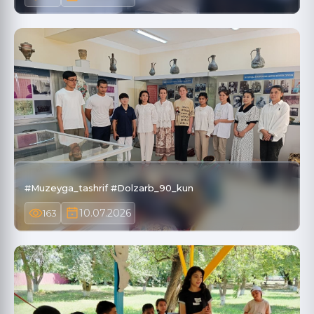
#Muzeyga_tashrif #Dolzarb_90_kun
10.07.2026
163