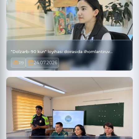
"Dolzarb-90 kun" loyihasi doirasida ilhomlantiruv…
24.07.2026
119