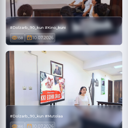
#Dolzarb_90_kun #Kino_kuni
10.07.2026
158
#Dolzarb_90_kun #Mutolaa
10.07.2026
166