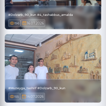
#Dolzarb_90_kun #4_tashabbus_amalda
16.07.2026
196
#Muzeyga_tashrif #Dolzarb_90_kun
14.07.2026
155