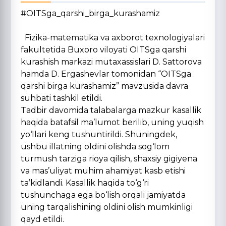
#OITSga_qarshi_birga_kurashamiz
Fizika-matematika va axborot texnologiyalari
fakultetida Buxoro viloyati OITSga qarshi
kurashish markazi mutaxassislari D. Sattorova
hamda D. Ergashevlar tomonidan “OITSga
qarshi birga kurashamiz” mavzusida davra
suhbati tashkil etildi.
Tadbir davomida talabalarga mazkur kasallik
haqida batafsil ma’lumot berilib, uning yuqish
yo‘llari keng tushuntirildi. Shuningdek,
ushbu illatning oldini olishda sog‘lom
turmush tarziga rioya qilish, shaxsiy gigiyena
va mas’uliyat muhim ahamiyat kasb etishi
ta’kidlandi. Kasallik haqida to‘g‘ri
tushunchaga ega bo‘lish orqali jamiyatda
uning tarqalishining oldini olish mumkinligi
qayd etildi.