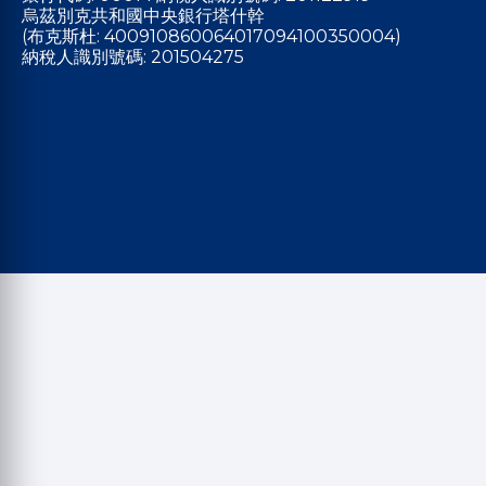
烏茲別克共和國中央銀行塔什幹
(布克斯杜: 400910860064017094100350004)
納稅人識別號碼: 201504275