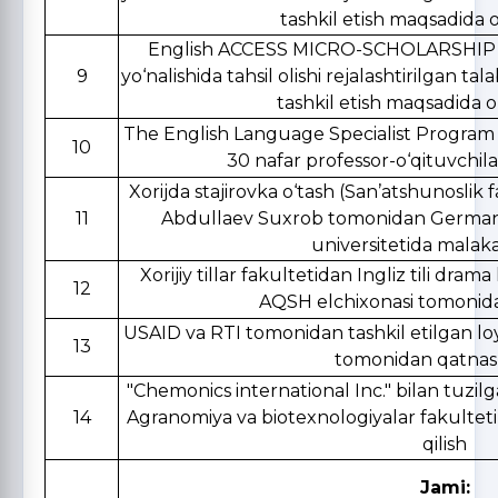
tashkil etish maqsadida o
English ACCESS MICRO-SCHOLARSHIP (Ikk
9
yo‘nalishida tahsil olishi rejalashtirilgan tal
tashkil etish maqsadida ol
The English Language Specialist Program - E
10
30 nafar professor-o‘qituvchil
Xorijda stajirovka o‘tash (San’atshunoslik f
11
Abdullaev Suxrob tomonidan Germani
universitetida malaka
Xorijiy tillar fakultetidan Ingliz tili dram
12
AQSH elchixonasi tomonidan
USAID va RTI tomonidan tashkil etilgan lo
13
tomonidan qatnash
"Chemonics international Inc." bilan tuzi
14
Agranomiya va biotexnologiyalar fakultet
qilish
Jami: