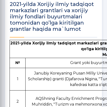
2021-yilda Xorijiy ilmiy tadqiqot
markazlari grantlari va xorijiy
ilmiy fondlari buyurtmalari
tomonidan qo’lga kiritilgan
grantlar haqida ma`lumot
2021
-yil
da
Xorijiy ilmiy tadqiqot markazlari gra
qo
’
lga
kiriti
M
№
Grant yoki buyurt
Janubiy Koreyaning Pusan Milliy Unive
1
Scholarship) granti (Djafarova Nigina, "T
kafedrasi katta o‘qi
AQShning Faculty Enrichment Program
2
Muhriddin, "Turizm va mehmonxona xo‘jal