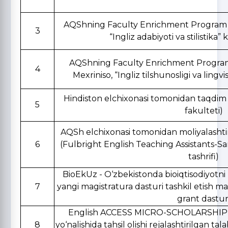
AQShning Faculty Enrichment Program (F
3
“Ingliz adabiyoti va stilistika”
AQShning Faculty Enrichment Program
4
Mexriniso, “Ingliz tilshunosligi va lingvi
Hindiston elchixonasi tomonidan taqdim qil
5
fakulteti)
AQSh elchixonasi tomonidan moliyalashtiril
6
(Fulbright English Teaching Assistants-Sa
tashrifi)
BioEkUz - O‘zbekistonda bioiqtisodiyotni 
7
yangi magistratura dasturi tashkil etish m
grant dastur
English ACCESS MICRO-SCHOLARSHIP (Bir
8
yo‘nalishida tahsil olishi rejalashtirilgan tal