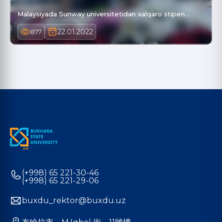
Malaysiyada Sunway universitetidan xalqaro stipen…
22.01.2022
877
(+998) 65 221-30-46
(+998) 65 221-29-06
buxdu_rektor@buxdu.uz