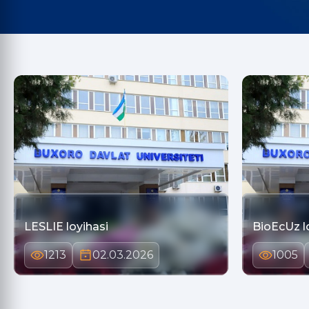
LESLIE loyihasi
BioEcUz l
1213
02.03.2026
1005