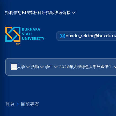
招聘信息
KPI指标
科研指标
快速链接
buxdu_rektor@buxdu.u
大学
活動
学生
2026年入學
綠色大學
外國學生
首頁
目前專案