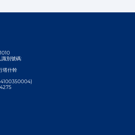
1010
稅人識別號碼:
行塔什幹
4100350004)
4275