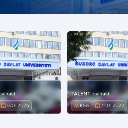
oyihasi
TALENT loyihasi
13.01.2024
1065
22.01.2022