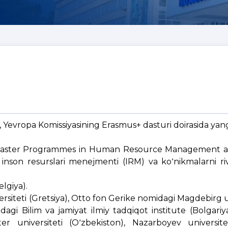
ra, Yevropa Komissiyasining Erasmus+ dasturi doirasida ya
Master Programmes in Human Resource Management a
nson resurslari menejmenti (IRM) va koʻnikmalarni rivo
elgiya).
versiteti (Gretsiya), Otto fon Gerike nomidagi Magdebirg u
agi Bilim va jamiyat ilmiy tadqiqot institute (Bolgariy
ter universiteti (Oʻzbekiston), Nazarboyev universit