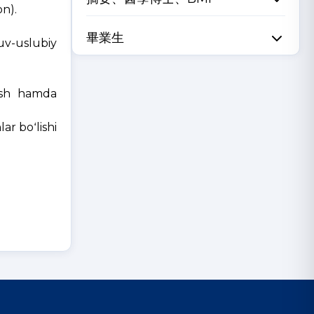
on).
畢業生
uv-uslubiy
zish hamda
ar boʻlishi