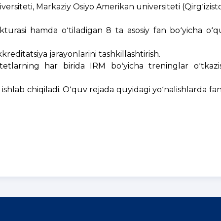
iversiteti, Markaziy Osiyo Amerikan universiteti (Qirgʻizist
kturasi hamda oʻtiladigan 8 ta asosiy fan boʻyicha oʻq
editatsiya jarayonlarini tashkillashtirish.
etlarning har birida IRM boʻyicha treninglar oʻtka
ishlab chiqiladi. Oʻquv rejada quyidagi yoʻnalishlarda fanl