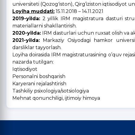
universiteti (Qozogʻiston), Qirg’iziston iqtisodiyot un
Loyiha muddati:
15.11.2018 – 14.11.2021
2019-yilda:
2 yillik IRM magistratura dasturi stru
materiallarni shakllantirish.
2020-yilda:
IRM dasturlari uchun ruxsat olish va akkr
2021-yilda:
Markaziy Osiyodagi hamkor universit
darsliklar tayyorlash.
Loyiha doirasida IRM magistraturasining o’quv rejasi 
nazarda tutilgan:
Iqtisodiyot
Personalni boshqarish
Karyerani rejalashtirish
Tashkiliy psixologiya/sotsiologiya
Mehnat qonunchiligi, ijtimoiy himoya