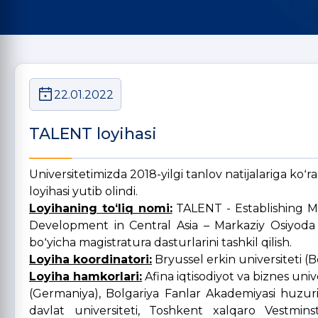
22.01.2022
TALENT loyihasi
Universitetimizda 2018-yilgi tanlov natijalariga koʻ
loyihasi yutib olindi.
Loyihaning toʻliq nomi:
TALENT - Establishing 
Development in Central Asia – Markaziy Osiyoda i
boʻyicha magistratura dasturlarini tashkil qilish.
Loyiha koordinatori:
Bryussel erkin universiteti (B
Loyiha hamkorlari:
Afina iqtisodiyot va biznes uni
(Germaniya), Bolgariya Fanlar Akademiyasi huzurid
davlat universiteti, Toshkent xalqaro Vestmins