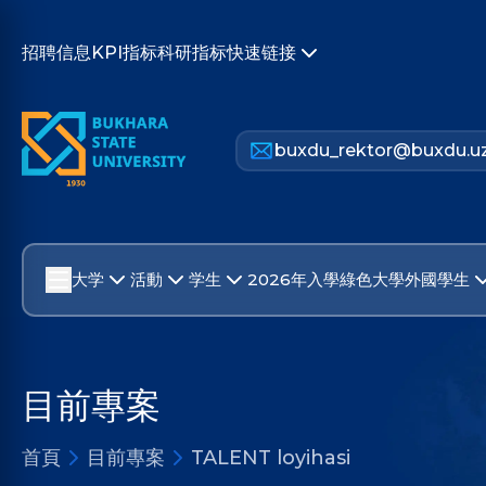
招聘信息
KPI指标
科研指标
快速链接
buxdu_rektor@buxdu.u
大学
活動
学生
2026年入學
綠色大學
外國學生
目前專案
首頁
目前專案
TALENT loyihasi