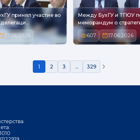
ухГУ принял участие во
Между БухГУ и ТГЮУ 
с делегаци…
меморандум о стратег
17.06.2026
607
17.06.2026
1
2
3
...
329
стерства
ета:
1010
1122919