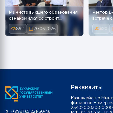
Министр высшего образования
Ректор Б
ознакомился со строит…
встрече 
892
20.06.2026
600
Реквизиты
Казначейство Мини
финансов Номер сч
2340200030010000
(+998) 65 221-30-46
МФО: 00014 ИНН: 20