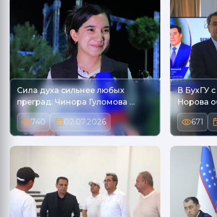
Сила духа сильнее любых
В БухГУ 
преград: Чинора Гуломова …
Норова о
740
02.07.2026
671