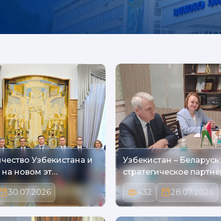
чество Узбекистана и
Узбекистан – Беларусь:
 на новом эт…
стратегическое партн
30.07.2026
432
28.07.2026