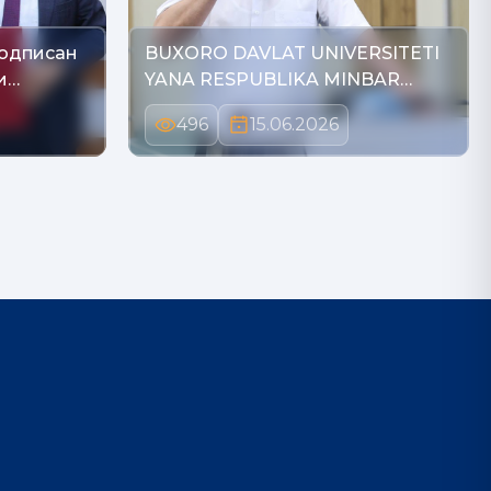
подписан
BUXORO DAVLAT UNIVERSITETI
и…
YANA RESPUBLIKA MINBAR…
496
15.06.2026