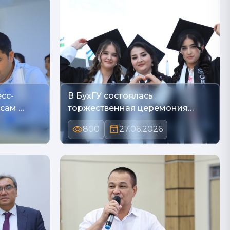
сс-
В БухГУ состоялась
сам …
торжественная церемония
вручен…
800
27.06.2026