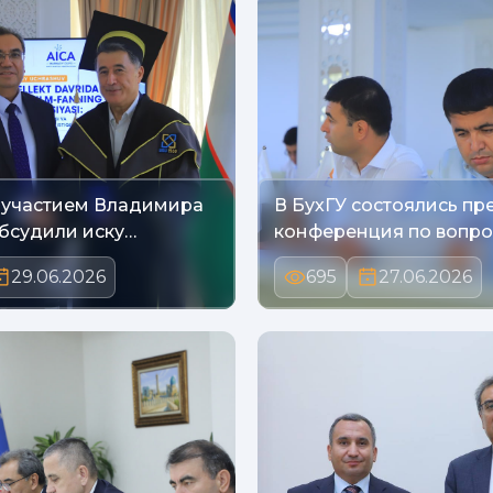
с участием Владимира
В БухГУ состоялись пре
бсудили иску…
конференция по вопро
29.06.2026
695
27.06.2026