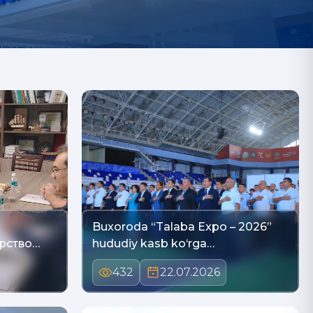
Buxoroda “Talaba Expo – 2026”
ёрство…
hududiy kasb ko‘rga…
432
22.07.2026