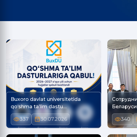
Buxoro davlat universitetida
Сотрудни
qo‘shma ta’lim dastu…
Беларуси
337
30.07.2026
340