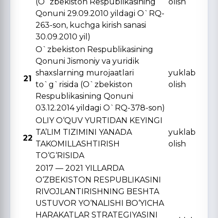
(O`zbekiston Respublikasining
olish
Qonuni 29.09.2010 yildagi O`RQ-
263-son, kuchga kirish sanasi
30.09.2010 yil)
O`zbekiston Respublikasining
Qonuni Jismoniy va yuridik
shaxslarning murojaatlari
yuklab
21
to`g`risida (O`zbekiston
olish
Respublikasining Qonuni
03.12.2014 yildagi O`RQ-378-son)
OLIY O‘QUV YURTIDAN KЕYINGI
TA’LIM TIZIMINI YANADA
yuklab
22
TAKOMILLASHTIRISH
olish
TO‘G‘RISIDA
2017 — 2021 YILLARDA
O‘ZBЕKISTON RЕSPUBLIKASINI
RIVOJLANTIRISHNING BЕSHTA
USTUVOR YO‘NALISHI BO‘YICHA
HARAKATLAR STRATЕGIYASINI