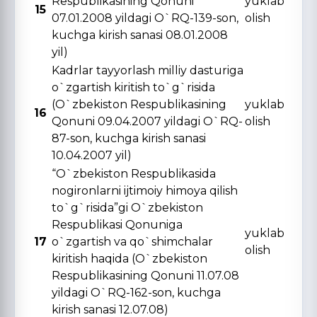
Respublikasining Qonuni
yuklab
15
07.01.2008 yildagi O`RQ-139-son,
olish
kuchga kirish sanasi 08.01.2008
yil)
Kadrlar tayyorlash milliy dasturiga
o`zgartish kiritish to`g`risida
(O`zbekiston Respublikasining
yuklab
16
Qonuni 09.04.2007 yildagi O`RQ-
olish
87-son, kuchga kirish sanasi
10.04.2007 yil)
“O`zbekiston Respublikasida
nogironlarni ijtimoiy himoya qilish
to`g`risida”gi O`zbekiston
Respublikasi Qonuniga
yuklab
17
o`zgartish va qo`shimchalar
olish
kiritish haqida (O`zbekiston
Respublikasining Qonuni 11.07.08
yildagi O`RQ-162-son, kuchga
kirish sanasi 12.07.08)