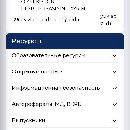
O‘ZBЕKISTON
RЕSPUBLIKASINING AYRIM...
yuklab
26
Davlat haridlari to'g'risida
olish
Ресурсы
Образовательные ресурсы
Открытые данные
Информационная безопасность
Авторефераты, МД, ВКРБ
Выпускники