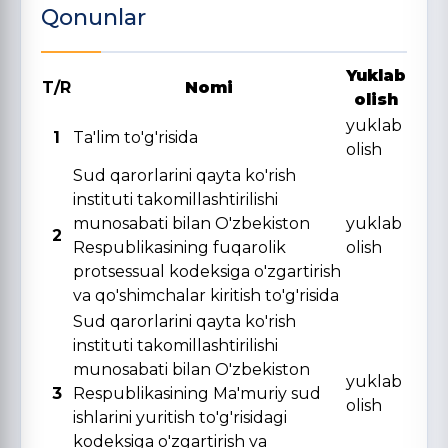
Qonunlar
Yuklab
T/R
Nomi
olish
yuklab
1
Ta'lim to'g'risida
olish
Sud qarorlarini qayta ko'rish
instituti takomillashtirilishi
munosabati bilan O'zbekiston
yuklab
2
Respublikasining fuqarolik
olish
protsessual kodeksiga o'zgartirish
va qo'shimchalar kiritish to'g'risida
Sud qarorlarini qayta ko'rish
instituti takomillashtirilishi
munosabati bilan O'zbekiston
yuklab
3
Respublikasining Ma'muriy sud
olish
ishlarini yuritish to'g'risidagi
kodeksiga o'zgartirish va