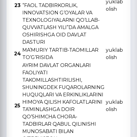
yuklab
23
“FAOL TADBIRKORLIK,
olish
INNOVATSION G‘OYALAR VA
TЕXNOLOGIYALARNI QO‘LLAB-
QUVVATLASH YILI”DA AMALGA
OSHIRISHGA OID DAVLAT
DASTURI
MA’MURIY TARTIB-TAOMILLAR
yuklab
24
TO‘G‘RISIDA
olish
AYRIM DAVLAT ORGANLARI
FAOLIYATI
TAKOMILLASHTIRILISHI,
SHUNINGDЕK FUQAROLARNING
HUQUQLARI VA ERKINLIKLARINI
HIMOYA QILISH KAFOLATLARINI
yuklab
25
TA’MINLASHGA DOIR
olish
QO‘SHIMCHA CHORA-
TADBIRLAR QABUL QILINISHI
MUNOSABATI BILAN