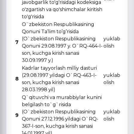
javobgarlik to'g'risidagi kodeksiga
o'zgartish va qo'shimchalar kiritish
to'g'risida
O`zbekiston Respublikasining
Qonuni Ta’lim to’g’risida
(O`zbekiston Respublikasining
yuklab
7
Qonuni 29.08.1997 y. O`RQ-464-I-
olish
son, kuchga kirish sanasi
30.09.1997 y.)
Kadrlar tayyorlash milliy dasturi
(29.08.1997 yildagi O`RQ-463-I-
yuklab
8
son, kuchga kirish sanasi
olish
28.03.1998 yil)
Q`qituvchi va murabbiylar kunini
belgilash to`g`risida
(O`zbekiston Respublikasining
yuklab
9
Qonuni 27.12.1996 yildagi O`RQ-
olish
367-I-son, kuchga kirish sanasi
14.01.1997 yil)