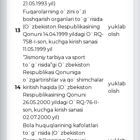
21.05.1993 yil)
Fuqarolarning o`zini o`zi
boshqarish organlari to`g`risida
(O`zbekiston Respublikasining
yuklab
13
Qonuni 14.04.1999 yildagi O`RQ-
olish
758-I-son, kuchga kirish sanasi
11.05.1999 yil
“Jismoniy tarbiya va sport
to`g`risida”gi O`zbekiston
Respublikasi Qonuniga
o`zgartirishlar va qo`shimchalar
yuklab
14
kiritish haqida (O`zbekiston
olish
Respublikasining Qonuni
26.05.2000 yildagi O`RQ-76-II-
son, kuchga kirish sanasi
02.07.2000 yil)
Bola huquqlarining kafolatlari
to`g`risida (O`zbekiston