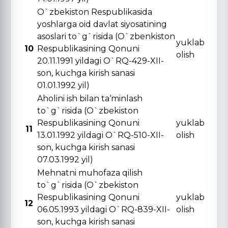
O`zbekiston Respublikasida
yoshlarga oid davlat siyosatining
asoslari to`g`risida (O`zbenkiston
yuklab
10
Respublikasining Qonuni
olish
20.11.1991 yildagi O`RQ-429-XII-
son, kuchga kirish sanasi
01.01.1992 yil)
Aholini ish bilan ta‘minlash
to`g`risida (O`zbekiston
Respublikasining Qonuni
yuklab
11
13.01.1992 yildagi O`RQ-510-XII-
olish
son, kuchga kirish sanasi
07.03.1992 yil)
Mehnatni muhofaza qilish
to`g`risida (O`zbekiston
Respublikasining Qonuni
yuklab
12
06.05.1993 yildagi O`RQ-839-XII-
olish
son, kuchga kirish sanasi