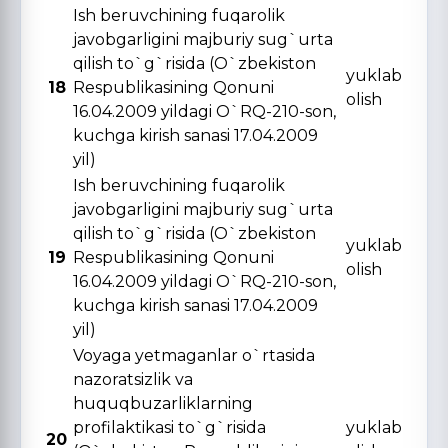
Ish beruvchining fuqarolik
javobgarligini majburiy sug`urta
qilish to`g`risida (O`zbekiston
yuklab
18
Respublikasining Qonuni
olish
16.04.2009 yildagi O`RQ-210-son,
kuchga kirish sanasi 17.04.2009
yil)
Ish beruvchining fuqarolik
javobgarligini majburiy sug`urta
qilish to`g`risida (O`zbekiston
yuklab
19
Respublikasining Qonuni
olish
16.04.2009 yildagi O`RQ-210-son,
kuchga kirish sanasi 17.04.2009
yil)
Voyaga yetmaganlar o`rtasida
nazoratsizlik va
huquqbuzarliklarning
profilaktikasi to`g`risida
yuklab
20