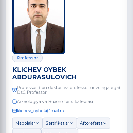
Professor
KLICHEV OYBEK
ABDURASULOVICH
Professor_(fan doktori va professor unvoniga ega)
DsC Professor
Arxeologiya va Buxoro tarixi kafedrasi
klichev_oybek@mail.ru
Maqolalar
Sertifikatlar
Aftoreferat