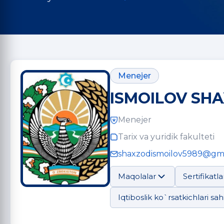
Menejer
ISMOILOV SHA
Menejer
Tarix va yuridik fakulteti
shaxzodismoilov5989@gm
Maqolalar
Sertifikatla
Iqtiboslik ko`rsatkichlari sahi