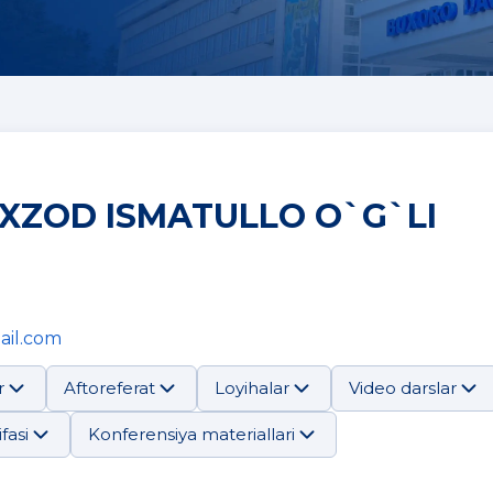
XZOD ISMATULLO O`G`LI
ail.com
r
Aftoreferat
Loyihalar
Video darslar
fasi
Konferensiya materiallari