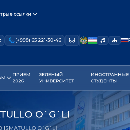
трые ссылки
z
(+998) 65 221-30-46
ПРИЕМ
ЗЕЛЕНЫЙ
ИНОСТРАННЫЕ
АМ
2026
УНИВЕРСИТЕТ
СТУДЕНТЫ
TULLO O`G`LI
D ISMATULLO O`G`LI