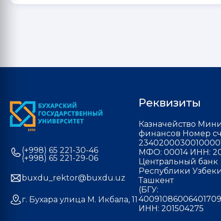
Реквизиты
Казначейство Мини
финансов Номер сч
2340200030010000
(+998) 65 221-30-46
МФО: 00014 ИНН: 20
(+998) 65 221-29-06
Центральный банк
Республики Узбекис
buxdu_rektor@buxdu.uz
Ташкент
(БГУ:
40091086006401709
г. Бухара улица М. Икбала, 11
ИНН: 201504275