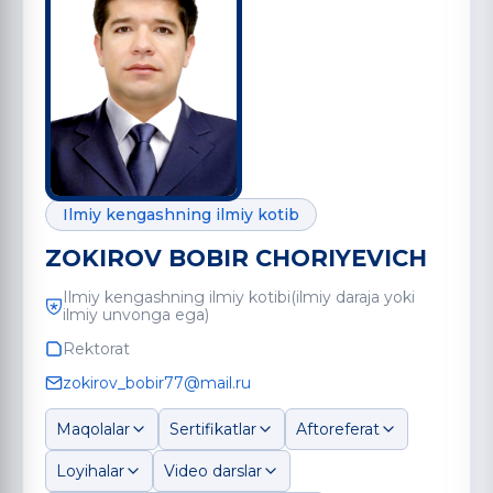
Ilmiy kengashning ilmiy kotib
ZOKIROV BOBIR CHORIYEVICH
Ilmiy kengashning ilmiy kotibi(ilmiy daraja yoki
ilmiy unvonga ega)
Rektorat
zokirov_bobir77@mail.ru
Maqolalar
Sertifikatlar
Aftoreferat
Loyihalar
Video darslar