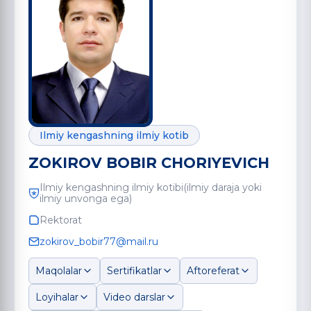
Ilmiy kengashning ilmiy kotib
ZOKIROV BOBIR CHORIYEVICH
Ilmiy kengashning ilmiy kotibi(ilmiy daraja yoki
ilmiy unvonga ega)
Rektorat
zokirov_bobir77@mail.ru
Maqolalar
Sertifikatlar
Aftoreferat
Loyihalar
Video darslar