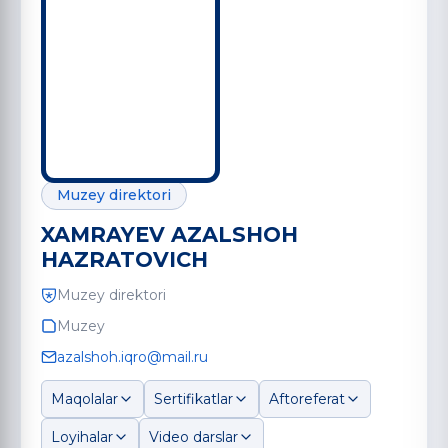
Muzey direktori
XAMRAYEV AZALSHOH
HAZRATOVICH
Muzey direktori
Muzey
azalshoh.iqro@mail.ru
Maqolalar
Sertifikatlar
Aftoreferat
Loyihalar
Video darslar