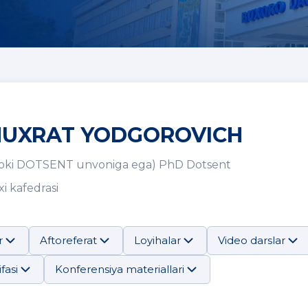
HUXRAT YODGOROVICH
oki DOTSENT unvoniga ega) PhD Dotsent
i kafedrasi
r
Aftoreferat
Loyihalar
Video darslar
fasi
Konferensiya materiallari