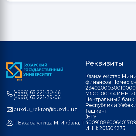
Реквизиты
Казначейство Мини
финансов Номер сч
2340200030010000
(+998) 65 221-30-46
МФО: 00014 ИНН: 20
(+998) 65 221-29-06
Центральный банк
Республики Узбекис
buxdu_rektor@buxdu.uz
Ташкент
(БГУ:
40091086006401709
г. Бухара улица М. Икбала, 11
ИНН: 201504275