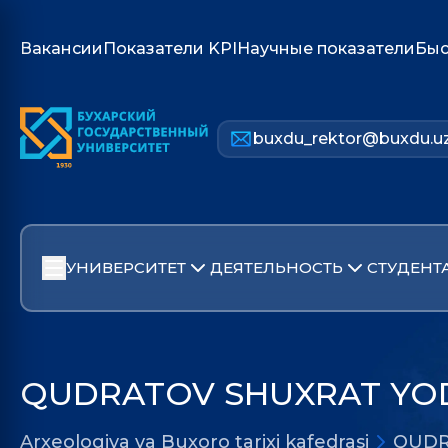
Вакансии
Показатели KPI
Научные показатели
Быс
buxdu_rektor@buxdu.u
УНИВЕРСИТЕТ
ДЕЯТЕЛЬНОСТЬ
СТУДЕНТ
QUDRATOV SHUXRAT YO
Arxeologiya va Buxoro tarixi kafedrasi
QUDR