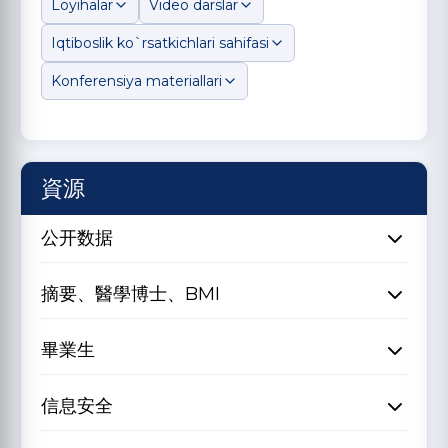
Loyihalar
Video darslar
Iqtiboslik ko`rsatkichlari sahifasi
Konferensiya materiallari
資源
公开数据
摘要、醫學博士、BMI
畢業生
信息安全