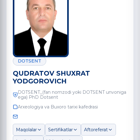
DOTSENT
QUDRATOV SHUXRAT
YODGOROVICH
DOTSENT_(fan nomzodi yoki DOTSENT unvoniga
ega) PhD Dotsent
Arxeologiya va Buxoro tarixi kafedrasi
Maqolalar
Sertifikatlar
Aftoreferat