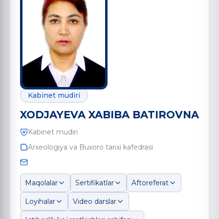
Kabinet mudiri
XODJAYEVA XABIBA BATIROVNA
Kabinet mudiri
Arxeologiya va Buxoro tarixi kafedrasi
Maqolalar
Sertifikatlar
Aftoreferat
Loyihalar
Video darslar