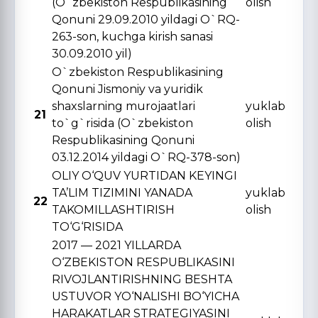
(O`zbekiston Respublikasining
olish
Qonuni 29.09.2010 yildagi O`RQ-
263-son, kuchga kirish sanasi
30.09.2010 yil)
O`zbekiston Respublikasining
Qonuni Jismoniy va yuridik
shaxslarning murojaatlari
yuklab
21
to`g`risida (O`zbekiston
olish
Respublikasining Qonuni
03.12.2014 yildagi O`RQ-378-son)
OLIY O‘QUV YURTIDAN KЕYINGI
TA’LIM TIZIMINI YANADA
yuklab
22
TAKOMILLASHTIRISH
olish
TO‘G‘RISIDA
2017 — 2021 YILLARDA
O‘ZBЕKISTON RЕSPUBLIKASINI
RIVOJLANTIRISHNING BЕSHTA
USTUVOR YO‘NALISHI BO‘YICHA
HARAKATLAR STRATЕGIYASINI