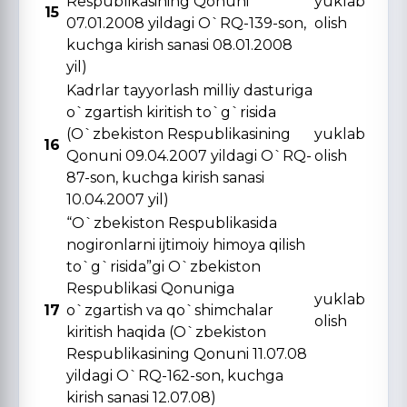
Respublikasining Qonuni
yuklab
15
07.01.2008 yildagi O`RQ-139-son,
olish
kuchga kirish sanasi 08.01.2008
yil)
Kadrlar tayyorlash milliy dasturiga
o`zgartish kiritish to`g`risida
(O`zbekiston Respublikasining
yuklab
16
Qonuni 09.04.2007 yildagi O`RQ-
olish
87-son, kuchga kirish sanasi
10.04.2007 yil)
“O`zbekiston Respublikasida
nogironlarni ijtimoiy himoya qilish
to`g`risida”gi O`zbekiston
Respublikasi Qonuniga
yuklab
17
o`zgartish va qo`shimchalar
olish
kiritish haqida (O`zbekiston
Respublikasining Qonuni 11.07.08
yildagi O`RQ-162-son, kuchga
kirish sanasi 12.07.08)