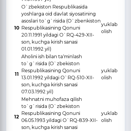
O`zbekiston Respublikasida
yoshlarga oid davlat siyosatining
asoslari to`g`risida (O`zbenkiston
yuklab
10
Respublikasining Qonuni
olish
20.11.1991 yildagi O`RQ-429-XII-
son, kuchga kirish sanasi
01.01.1992 yil)
Aholini ish bilan ta‘minlash
to`g`risida (O`zbekiston
Respublikasining Qonuni
yuklab
11
13.01.1992 yildagi O`RQ-510-XII-
olish
son, kuchga kirish sanasi
07.03.1992 yil)
Mehnatni muhofaza qilish
to`g`risida (O`zbekiston
Respublikasining Qonuni
yuklab
12
06.05.1993 yildagi O`RQ-839-XII-
olish
son, kuchga kirish sanasi