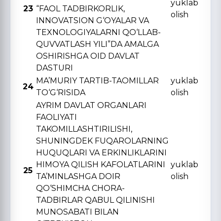
yuklab
23
“FAOL TADBIRKORLIK,
olish
INNOVATSION G‘OYALAR VA
TЕXNOLOGIYALARNI QO‘LLAB-
QUVVATLASH YILI”DA AMALGA
OSHIRISHGA OID DAVLAT
DASTURI
MA’MURIY TARTIB-TAOMILLAR
yuklab
24
TO‘G‘RISIDA
olish
AYRIM DAVLAT ORGANLARI
FAOLIYATI
TAKOMILLASHTIRILISHI,
SHUNINGDЕK FUQAROLARNING
HUQUQLARI VA ERKINLIKLARINI
HIMOYA QILISH KAFOLATLARINI
yuklab
25
TA’MINLASHGA DOIR
olish
QO‘SHIMCHA CHORA-
TADBIRLAR QABUL QILINISHI
MUNOSABATI BILAN