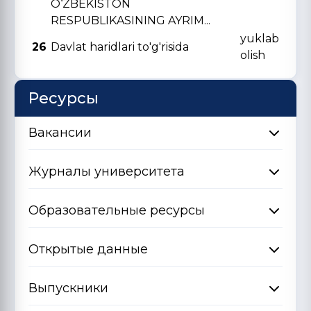
O‘ZBЕKISTON
RЕSPUBLIKASINING AYRIM...
yuklab
26
Davlat haridlari to'g'risida
olish
Ресурсы
Вакансии
Журналы университета
Образовательные ресурсы
Открытые данные
Выпускники