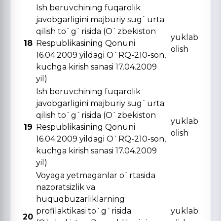
Ish beruvchining fuqarolik
javobgarligini majburiy sug`urta
qilish to`g`risida (O`zbekiston
yuklab
18
Respublikasining Qonuni
olish
16.04.2009 yildagi O`RQ-210-son,
kuchga kirish sanasi 17.04.2009
yil)
Ish beruvchining fuqarolik
javobgarligini majburiy sug`urta
qilish to`g`risida (O`zbekiston
yuklab
19
Respublikasining Qonuni
olish
16.04.2009 yildagi O`RQ-210-son,
kuchga kirish sanasi 17.04.2009
yil)
Voyaga yetmaganlar o`rtasida
nazoratsizlik va
huquqbuzarliklarning
profilaktikasi to`g`risida
yuklab
20