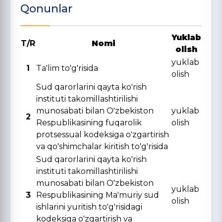
Qonunlar
Yuklab
T/R
Nomi
olish
yuklab
1
Ta'lim to'g'risida
olish
Sud qarorlarini qayta ko'rish
instituti takomillashtirilishi
munosabati bilan O'zbekiston
yuklab
2
Respublikasining fuqarolik
olish
protsessual kodeksiga o'zgartirish
va qo'shimchalar kiritish to'g'risida
Sud qarorlarini qayta ko'rish
instituti takomillashtirilishi
munosabati bilan O'zbekiston
yuklab
3
Respublikasining Ma'muriy sud
olish
ishlarini yuritish to'g'risidagi
kodeksiga o'zgartirish va