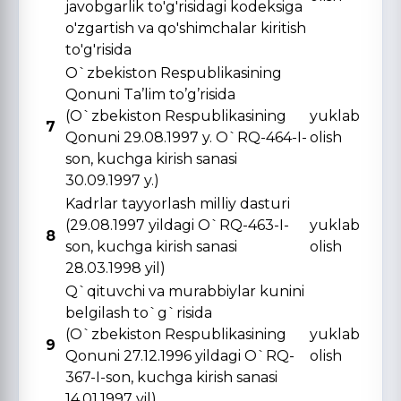
javobgarlik to'g'risidagi kodeksiga
o'zgartish va qo'shimchalar kiritish
to'g'risida
O`zbekiston Respublikasining
Qonuni Ta’lim to’g’risida
(O`zbekiston Respublikasining
yuklab
7
Qonuni 29.08.1997 y. O`RQ-464-I-
olish
son, kuchga kirish sanasi
30.09.1997 y.)
Kadrlar tayyorlash milliy dasturi
(29.08.1997 yildagi O`RQ-463-I-
yuklab
8
son, kuchga kirish sanasi
olish
28.03.1998 yil)
Q`qituvchi va murabbiylar kunini
belgilash to`g`risida
(O`zbekiston Respublikasining
yuklab
9
Qonuni 27.12.1996 yildagi O`RQ-
olish
367-I-son, kuchga kirish sanasi
14.01.1997 yil)