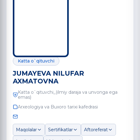
Katta o`qituvchi
JUMAYEVA NILUFAR
AXMATOVNA
Katta o`qituvchi_(ilmiy daraja va unvonga ega
emas)
Arxeologiya va Buxoro tarixi kafedrasi
Maqolalar
Sertifikatlar
Aftoreferat