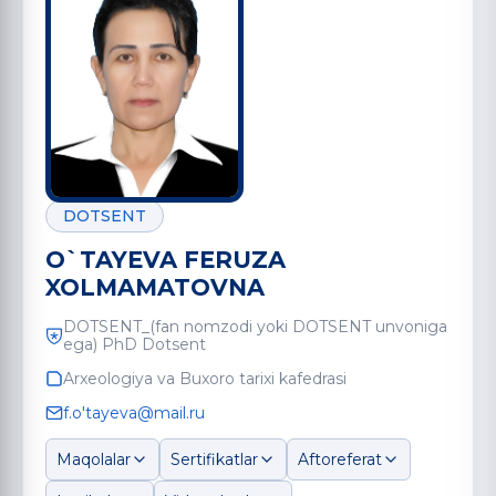
DOTSENT
O`TAYEVA FERUZA
XOLMAMATOVNA
DOTSENT_(fan nomzodi yoki DOTSENT unvoniga
ega) PhD Dotsent
Arxeologiya va Buxoro tarixi kafedrasi
f.o'tayeva@mail.ru
Maqolalar
Sertifikatlar
Aftoreferat