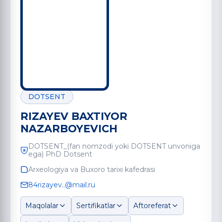
DOTSENT
RIZAYEV BAXTIYOR
NAZARBOYEVICH
DOTSENT_(fan nomzodi yoki DOTSENT unvoniga
ega) PhD Dotsent
Arxeologiya va Buxoro tarixi kafedrasi
84rizayev..@mail.ru
Maqolalar
Sertifikatlar
Aftoreferat