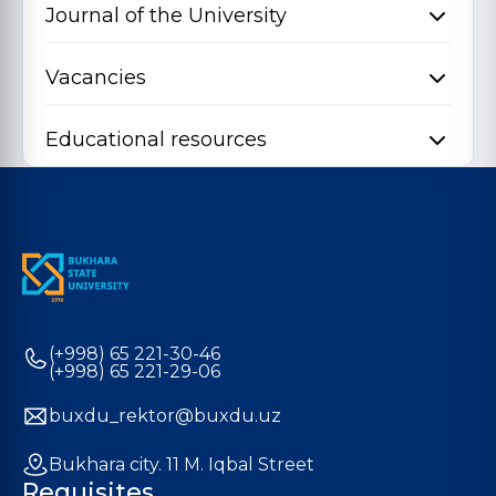
Journal of the University
Vacancies
Educational resources
(+998) 65 221-30-46
(+998) 65 221-29-06
buxdu_rektor@buxdu.uz
Bukhara city. 11 M. Iqbal Street
Requisites