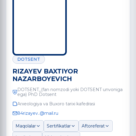
DOTSENT
RIZAYEV BAXTIYOR
NAZARBOYEVICH
DOTSENT_(fan nomzodi yoki DOTSENT unvoniga
ega) PhD Dotsent
Arxeologiya va Buxoro tarixi kafedrasi
84rizayev..@mail.ru
Maqolalar
Sertifikatlar
Aftoreferat