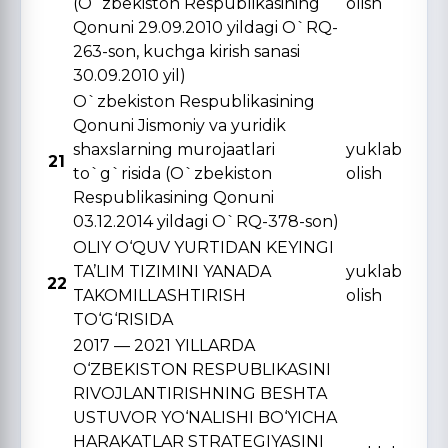
(O`zbekiston Respublikasining
olish
Qonuni 29.09.2010 yildagi O`RQ-
263-son, kuchga kirish sanasi
30.09.2010 yil)
O`zbekiston Respublikasining
Qonuni Jismoniy va yuridik
shaxslarning murojaatlari
yuklab
21
to`g`risida (O`zbekiston
olish
Respublikasining Qonuni
03.12.2014 yildagi O`RQ-378-son)
OLIY O‘QUV YURTIDAN KЕYINGI
TA’LIM TIZIMINI YANADA
yuklab
22
TAKOMILLASHTIRISH
olish
TO‘G‘RISIDA
2017 — 2021 YILLARDA
O‘ZBЕKISTON RЕSPUBLIKASINI
RIVOJLANTIRISHNING BЕSHTA
USTUVOR YO‘NALISHI BO‘YICHA
HARAKATLAR STRATЕGIYASINI