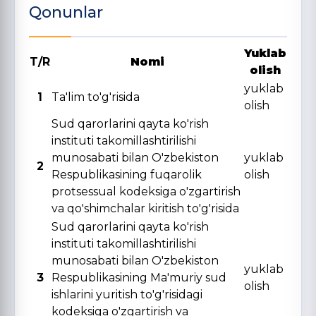
Qonunlar
Yuklab
T/R
Nomi
olish
yuklab
1
Ta'lim to'g'risida
olish
Sud qarorlarini qayta ko'rish
instituti takomillashtirilishi
munosabati bilan O'zbekiston
yuklab
2
Respublikasining fuqarolik
olish
protsessual kodeksiga o'zgartirish
va qo'shimchalar kiritish to'g'risida
Sud qarorlarini qayta ko'rish
instituti takomillashtirilishi
munosabati bilan O'zbekiston
yuklab
3
Respublikasining Ma'muriy sud
olish
ishlarini yuritish to'g'risidagi
kodeksiga o'zgartirish va