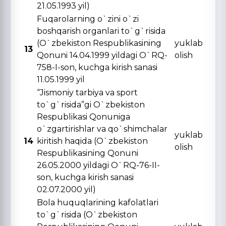
21.05.1993 yil)
Fuqarolarning o`zini o`zi
boshqarish organlari to`g`risida
(O`zbekiston Respublikasining
yuklab
13
Qonuni 14.04.1999 yildagi O`RQ-
olish
758-I-son, kuchga kirish sanasi
11.05.1999 yil
“Jismoniy tarbiya va sport
to`g`risida”gi O`zbekiston
Respublikasi Qonuniga
o`zgartirishlar va qo`shimchalar
yuklab
14
kiritish haqida (O`zbekiston
olish
Respublikasining Qonuni
26.05.2000 yildagi O`RQ-76-II-
son, kuchga kirish sanasi
02.07.2000 yil)
Bola huquqlarining kafolatlari
to`g`risida (O`zbekiston