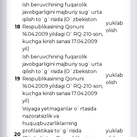
Ish beruvchining fuqarolik
javobgarligini majburiy sug`urta
qilish to`g`risida (O`zbekiston
yuklab
18
Respublikasining Qonuni
olish
16.04.2009 yildagi O`RQ-210-son,
kuchga kirish sanasi 17.04.2009
yil)
Ish beruvchining fuqarolik
javobgarligini majburiy sug`urta
qilish to`g`risida (O`zbekiston
yuklab
19
Respublikasining Qonuni
olish
16.04.2009 yildagi O`RQ-210-son,
kuchga kirish sanasi 17.04.2009
yil)
Voyaga yetmaganlar o`rtasida
nazoratsizlik va
huquqbuzarliklarning
profilaktikasi to`g`risida
yuklab
20