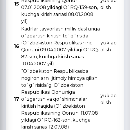
Respublikasining Qonuni
yuklab
15
07.01.2008 yildagi O`RQ-139-son,
olish
kuchga kirish sanasi 08.01.2008
yil)
Kadrlar tayyorlash milliy dasturiga
o`zgartish kiritish to`g`risida
(O`zbekiston Respublikasining
yuklab
16
Qonuni 09.04.2007 yildagi O`RQ-
olish
87-son, kuchga kirish sanasi
10.04.2007 yil)
“O`zbekiston Respublikasida
nogironlarni ijtimoiy himoya qilish
to`g`risida”gi O`zbekiston
Respublikasi Qonuniga
yuklab
17
o`zgartish va qo`shimchalar
olish
kiritish haqida (O`zbekiston
Respublikasining Qonuni 11.07.08
yildagi O`RQ-162-son, kuchga
kirish sanasi 12.07.08)