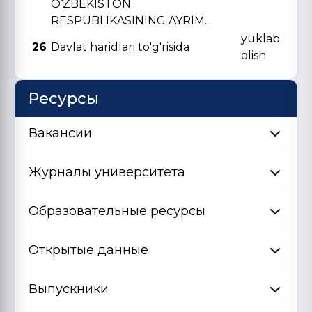
O‘ZBЕKISTON
RЕSPUBLIKASINING AYRIM...
yuklab
26
Davlat haridlari to'g'risida
olish
Ресурсы
Вакансии
Журналы университета
Образовательные ресурсы
Открытые данные
Выпускники