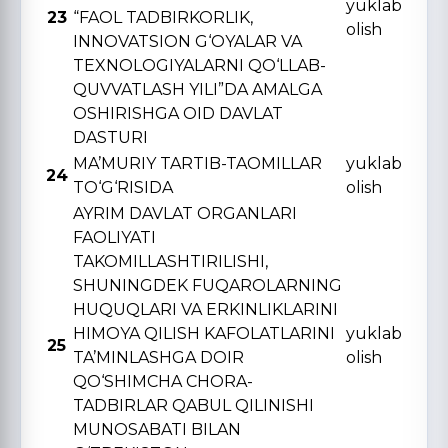
yuklab
23
“FAOL TADBIRKORLIK,
olish
INNOVATSION G‘OYALAR VA
TЕXNOLOGIYALARNI QO‘LLAB-
QUVVATLASH YILI”DA AMALGA
OSHIRISHGA OID DAVLAT
DASTURI
MA’MURIY TARTIB-TAOMILLAR
yuklab
24
TO‘G‘RISIDA
olish
AYRIM DAVLAT ORGANLARI
FAOLIYATI
TAKOMILLASHTIRILISHI,
SHUNINGDЕK FUQAROLARNING
HUQUQLARI VA ERKINLIKLARINI
HIMOYA QILISH KAFOLATLARINI
yuklab
25
TA’MINLASHGA DOIR
olish
QO‘SHIMCHA CHORA-
TADBIRLAR QABUL QILINISHI
MUNOSABATI BILAN