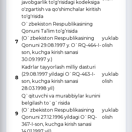
javobgarlik to'g'risidagi kodeksiga
o'zgartish va qo'shimchalar kiritish
to'g'risida
O`zbekiston Respublikasining
Qonuni Ta’lim to’g’risida
(O`zbekiston Respublikasining
yuklab
7
Qonuni 29.08.1997 y. O`RQ-464-I-
olish
son, kuchga kirish sanasi
30.09.1997 y.)
Kadrlar tayyorlash milliy dasturi
(29.08.1997 yildagi O`RQ-463-I-
yuklab
8
son, kuchga kirish sanasi
olish
28.03.1998 yil)
Q`qituvchi va murabbiylar kunini
belgilash to`g`risida
(O`zbekiston Respublikasining
yuklab
9
Qonuni 27.12.1996 yildagi O`RQ-
olish
367-I-son, kuchga kirish sanasi
14.01.1997 yil)