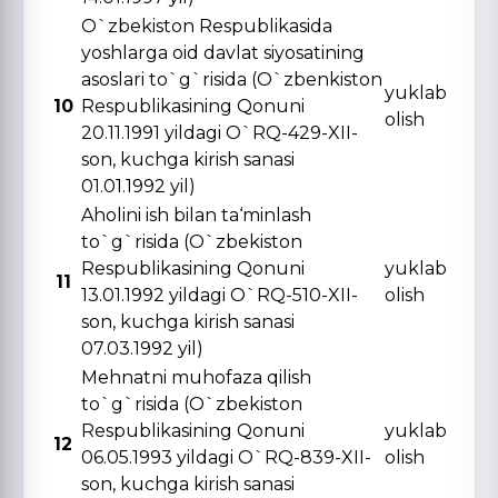
O`zbekiston Respublikasida
yoshlarga oid davlat siyosatining
asoslari to`g`risida (O`zbenkiston
yuklab
10
Respublikasining Qonuni
olish
20.11.1991 yildagi O`RQ-429-XII-
son, kuchga kirish sanasi
01.01.1992 yil)
Aholini ish bilan ta‘minlash
to`g`risida (O`zbekiston
Respublikasining Qonuni
yuklab
11
13.01.1992 yildagi O`RQ-510-XII-
olish
son, kuchga kirish sanasi
07.03.1992 yil)
Mehnatni muhofaza qilish
to`g`risida (O`zbekiston
Respublikasining Qonuni
yuklab
12
06.05.1993 yildagi O`RQ-839-XII-
olish
son, kuchga kirish sanasi