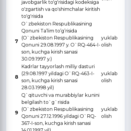
javobgarlik to'g'risidagi kodeksiga
o'zgartish va qo'shimchalar kiritish
to'g'risida
O`zbekiston Respublikasining
Qonuni Ta’lim to’g’risida
(O`zbekiston Respublikasining
yuklab
7
Qonuni 29.08.1997 y. O`RQ-464-I-
olish
son, kuchga kirish sanasi
30.09.1997 y.)
Kadrlar tayyorlash milliy dasturi
(29.08.1997 yildagi O`RQ-463-I-
yuklab
8
son, kuchga kirish sanasi
olish
28.03.1998 yil)
Q`qituvchi va murabbiylar kunini
belgilash to`g`risida
(O`zbekiston Respublikasining
yuklab
9
Qonuni 27.12.1996 yildagi O`RQ-
olish
367-I-son, kuchga kirish sanasi
14.01.1997 yil)