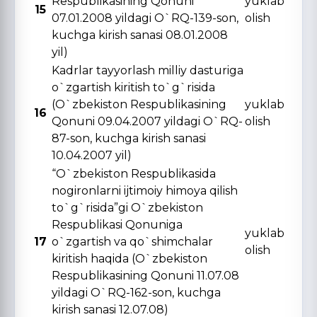
Respublikasining Qonuni
yuklab
15
07.01.2008 yildagi O`RQ-139-son,
olish
kuchga kirish sanasi 08.01.2008
yil)
Kadrlar tayyorlash milliy dasturiga
o`zgartish kiritish to`g`risida
(O`zbekiston Respublikasining
yuklab
16
Qonuni 09.04.2007 yildagi O`RQ-
olish
87-son, kuchga kirish sanasi
10.04.2007 yil)
“O`zbekiston Respublikasida
nogironlarni ijtimoiy himoya qilish
to`g`risida”gi O`zbekiston
Respublikasi Qonuniga
yuklab
17
o`zgartish va qo`shimchalar
olish
kiritish haqida (O`zbekiston
Respublikasining Qonuni 11.07.08
yildagi O`RQ-162-son, kuchga
kirish sanasi 12.07.08)