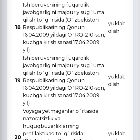
Ish beruvchining fuqarolik
javobgarligini majburiy sug`urta
qilish to`g`risida (O`zbekiston
yuklab
18
Respublikasining Qonuni
olish
16.04.2009 yildagi O`RQ-210-son,
kuchga kirish sanasi 17.04.2009
yil)
Ish beruvchining fuqarolik
javobgarligini majburiy sug`urta
qilish to`g`risida (O`zbekiston
yuklab
19
Respublikasining Qonuni
olish
16.04.2009 yildagi O`RQ-210-son,
kuchga kirish sanasi 17.04.2009
yil)
Voyaga yetmaganlar o`rtasida
nazoratsizlik va
huquqbuzarliklarning
profilaktikasi to`g`risida
yuklab
20