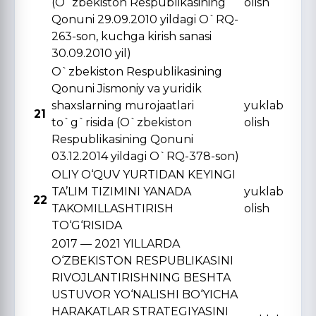
(O`zbekiston Respublikasining
olish
Qonuni 29.09.2010 yildagi O`RQ-
263-son, kuchga kirish sanasi
30.09.2010 yil)
O`zbekiston Respublikasining
Qonuni Jismoniy va yuridik
shaxslarning murojaatlari
yuklab
21
to`g`risida (O`zbekiston
olish
Respublikasining Qonuni
03.12.2014 yildagi O`RQ-378-son)
OLIY O‘QUV YURTIDAN KЕYINGI
TA’LIM TIZIMINI YANADA
yuklab
22
TAKOMILLASHTIRISH
olish
TO‘G‘RISIDA
2017 — 2021 YILLARDA
O‘ZBЕKISTON RЕSPUBLIKASINI
RIVOJLANTIRISHNING BЕSHTA
USTUVOR YO‘NALISHI BO‘YICHA
HARAKATLAR STRATЕGIYASINI