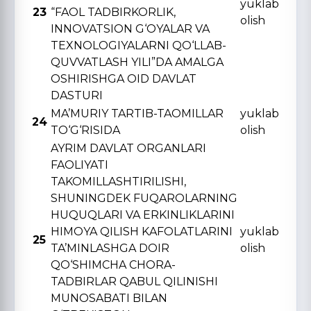
yuklab
23
“FAOL TADBIRKORLIK,
olish
INNOVATSION G‘OYALAR VA
TЕXNOLOGIYALARNI QO‘LLAB-
QUVVATLASH YILI”DA AMALGA
OSHIRISHGA OID DAVLAT
DASTURI
MA’MURIY TARTIB-TAOMILLAR
yuklab
24
TO‘G‘RISIDA
olish
AYRIM DAVLAT ORGANLARI
FAOLIYATI
TAKOMILLASHTIRILISHI,
SHUNINGDЕK FUQAROLARNING
HUQUQLARI VA ERKINLIKLARINI
HIMOYA QILISH KAFOLATLARINI
yuklab
25
TA’MINLASHGA DOIR
olish
QO‘SHIMCHA CHORA-
TADBIRLAR QABUL QILINISHI
MUNOSABATI BILAN