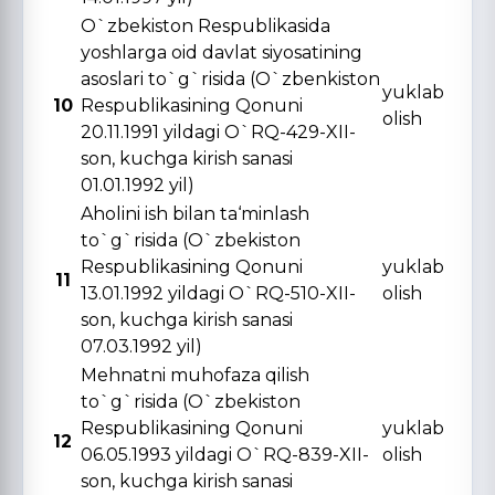
O`zbekiston Respublikasida
yoshlarga oid davlat siyosatining
asoslari to`g`risida (O`zbenkiston
yuklab
10
Respublikasining Qonuni
olish
20.11.1991 yildagi O`RQ-429-XII-
son, kuchga kirish sanasi
01.01.1992 yil)
Aholini ish bilan ta‘minlash
to`g`risida (O`zbekiston
Respublikasining Qonuni
yuklab
11
13.01.1992 yildagi O`RQ-510-XII-
olish
son, kuchga kirish sanasi
07.03.1992 yil)
Mehnatni muhofaza qilish
to`g`risida (O`zbekiston
Respublikasining Qonuni
yuklab
12
06.05.1993 yildagi O`RQ-839-XII-
olish
son, kuchga kirish sanasi