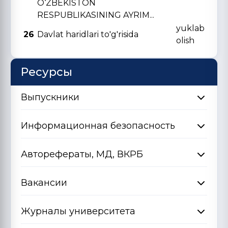
O‘ZBЕKISTON
RЕSPUBLIKASINING AYRIM...
yuklab
26
Davlat haridlari to'g'risida
olish
Ресурсы
Выпускники
Информационная безопасность
Авторефераты, МД, ВКРБ
Вакансии
Журналы университета