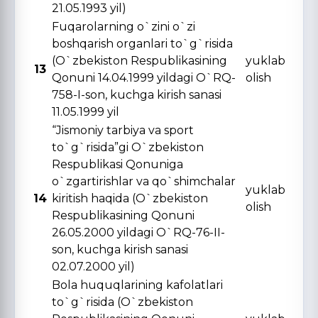
21.05.1993 yil)
Fuqarolarning o`zini o`zi
boshqarish organlari to`g`risida
(O`zbekiston Respublikasining
yuklab
13
Qonuni 14.04.1999 yildagi O`RQ-
olish
758-I-son, kuchga kirish sanasi
11.05.1999 yil
“Jismoniy tarbiya va sport
to`g`risida”gi O`zbekiston
Respublikasi Qonuniga
o`zgartirishlar va qo`shimchalar
yuklab
14
kiritish haqida (O`zbekiston
olish
Respublikasining Qonuni
26.05.2000 yildagi O`RQ-76-II-
son, kuchga kirish sanasi
02.07.2000 yil)
Bola huquqlarining kafolatlari
to`g`risida (O`zbekiston