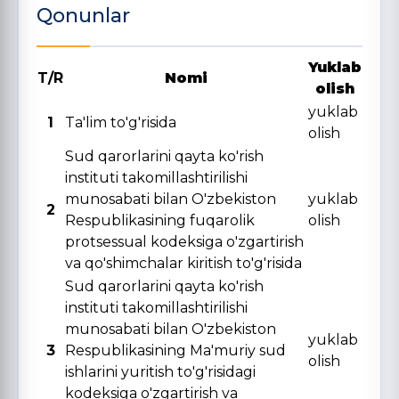
Qonunlar
Yuklab
T/R
Nomi
olish
yuklab
1
Ta'lim to'g'risida
olish
Sud qarorlarini qayta ko'rish
instituti takomillashtirilishi
munosabati bilan O'zbekiston
yuklab
2
Respublikasining fuqarolik
olish
protsessual kodeksiga o'zgartirish
va qo'shimchalar kiritish to'g'risida
Sud qarorlarini qayta ko'rish
instituti takomillashtirilishi
munosabati bilan O'zbekiston
yuklab
3
Respublikasining Ma'muriy sud
olish
ishlarini yuritish to'g'risidagi
kodeksiga o'zgartirish va