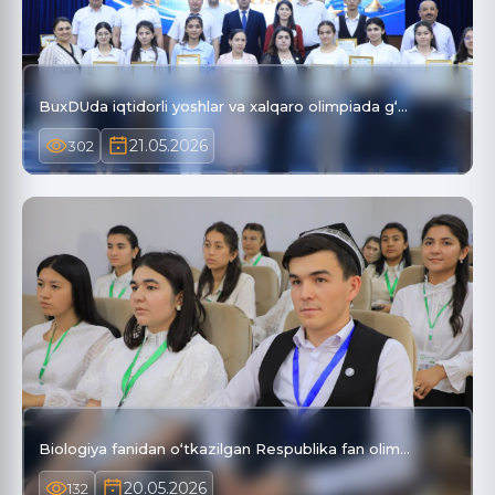
BuxDUda iqtidorli yoshlar va xalqaro olimpiada g‘…
21.05.2026
302
Biologiya fanidan o‘tkazilgan Respublika fan olim…
20.05.2026
132