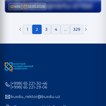
12.05.2026
1013
1
2
3
4
...
329
(+998) 65 221-30-46
(+998) 65 221-29-06
buxdu_rektor@buxdu.uz