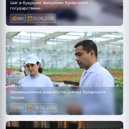
Шаг в будущее: выпускник Бухарского
государственн…
10.06.2026
601
Инновационная разработка учёных Бухарского
госуда…
08.06.2026
672