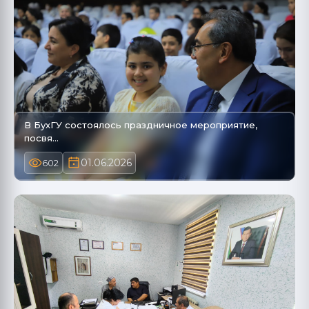
В БухГУ состоялось праздничное мероприятие,
посвя…
01.06.2026
602