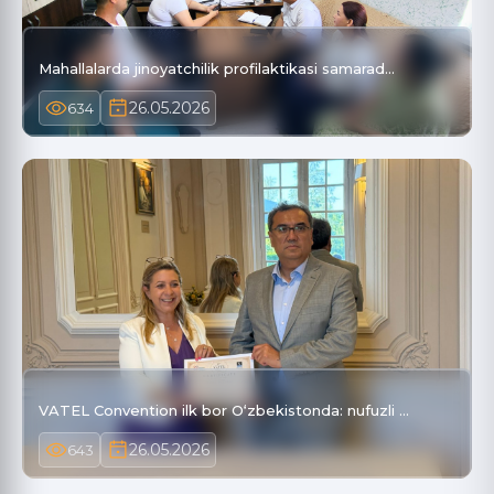
Mahallalarda jinoyatchilik profilaktikasi samarad…
26.05.2026
634
VATEL Convention ilk bor O‘zbekistonda: nufuzli …
26.05.2026
643