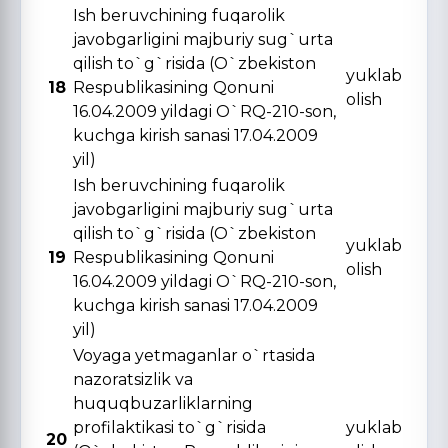
Ish beruvchining fuqarolik
javobgarligini majburiy sug`urta
qilish to`g`risida (O`zbekiston
yuklab
18
Respublikasining Qonuni
olish
16.04.2009 yildagi O`RQ-210-son,
kuchga kirish sanasi 17.04.2009
yil)
Ish beruvchining fuqarolik
javobgarligini majburiy sug`urta
qilish to`g`risida (O`zbekiston
yuklab
19
Respublikasining Qonuni
olish
16.04.2009 yildagi O`RQ-210-son,
kuchga kirish sanasi 17.04.2009
yil)
Voyaga yetmaganlar o`rtasida
nazoratsizlik va
huquqbuzarliklarning
profilaktikasi to`g`risida
yuklab
20