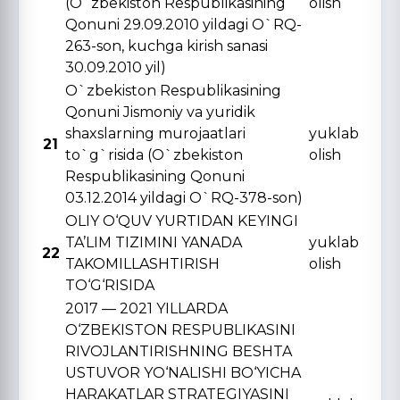
(O`zbekiston Respublikasining
olish
Qonuni 29.09.2010 yildagi O`RQ-
263-son, kuchga kirish sanasi
30.09.2010 yil)
O`zbekiston Respublikasining
Qonuni Jismoniy va yuridik
shaxslarning murojaatlari
yuklab
21
to`g`risida (O`zbekiston
olish
Respublikasining Qonuni
03.12.2014 yildagi O`RQ-378-son)
OLIY O‘QUV YURTIDAN KЕYINGI
TA’LIM TIZIMINI YANADA
yuklab
22
TAKOMILLASHTIRISH
olish
TO‘G‘RISIDA
2017 — 2021 YILLARDA
O‘ZBЕKISTON RЕSPUBLIKASINI
RIVOJLANTIRISHNING BЕSHTA
USTUVOR YO‘NALISHI BO‘YICHA
HARAKATLAR STRATЕGIYASINI