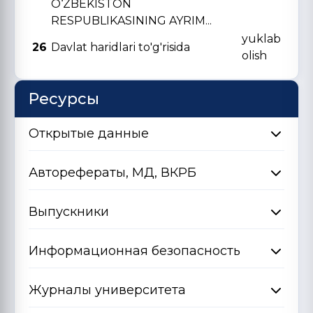
O‘ZBЕKISTON
RЕSPUBLIKASINING AYRIM...
yuklab
26
Davlat haridlari to'g'risida
olish
Ресурсы
Открытые данные
Авторефераты, МД, ВКРБ
Выпускники
Информационная безопасность
Журналы университета