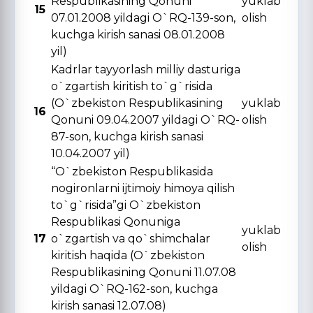
Respublikasining Qonuni
yuklab
15
07.01.2008 yildagi O`RQ-139-son,
olish
kuchga kirish sanasi 08.01.2008
yil)
Kadrlar tayyorlash milliy dasturiga
o`zgartish kiritish to`g`risida
(O`zbekiston Respublikasining
yuklab
16
Qonuni 09.04.2007 yildagi O`RQ-
olish
87-son, kuchga kirish sanasi
10.04.2007 yil)
“O`zbekiston Respublikasida
nogironlarni ijtimoiy himoya qilish
to`g`risida”gi O`zbekiston
Respublikasi Qonuniga
yuklab
17
o`zgartish va qo`shimchalar
olish
kiritish haqida (O`zbekiston
Respublikasining Qonuni 11.07.08
yildagi O`RQ-162-son, kuchga
kirish sanasi 12.07.08)