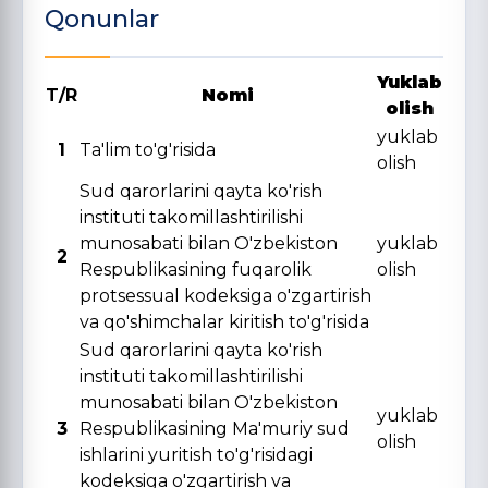
Qonunlar
Yuklab
T/R
Nomi
olish
yuklab
1
Ta'lim to'g'risida
olish
Sud qarorlarini qayta ko'rish
instituti takomillashtirilishi
munosabati bilan O'zbekiston
yuklab
2
Respublikasining fuqarolik
olish
protsessual kodeksiga o'zgartirish
va qo'shimchalar kiritish to'g'risida
Sud qarorlarini qayta ko'rish
instituti takomillashtirilishi
munosabati bilan O'zbekiston
yuklab
3
Respublikasining Ma'muriy sud
olish
ishlarini yuritish to'g'risidagi
kodeksiga o'zgartirish va