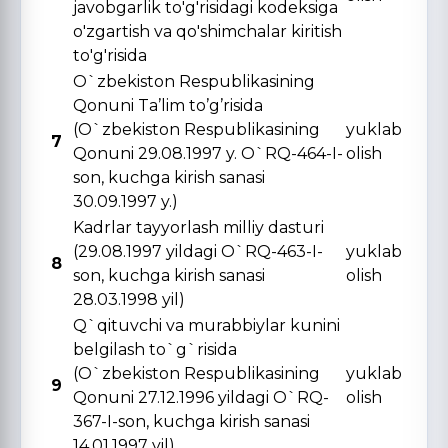
javobgarlik to'g'risidagi kodeksiga
o'zgartish va qo'shimchalar kiritish
to'g'risida
O`zbekiston Respublikasining
Qonuni Ta’lim to’g’risida
(O`zbekiston Respublikasining
yuklab
7
Qonuni 29.08.1997 y. O`RQ-464-I-
olish
son, kuchga kirish sanasi
30.09.1997 y.)
Kadrlar tayyorlash milliy dasturi
(29.08.1997 yildagi O`RQ-463-I-
yuklab
8
son, kuchga kirish sanasi
olish
28.03.1998 yil)
Q`qituvchi va murabbiylar kunini
belgilash to`g`risida
(O`zbekiston Respublikasining
yuklab
9
Qonuni 27.12.1996 yildagi O`RQ-
olish
367-I-son, kuchga kirish sanasi
14.01.1997 yil)