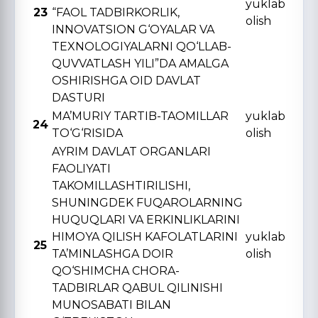
yuklab
23
“FAOL TADBIRKORLIK,
olish
INNOVATSION G‘OYALAR VA
TЕXNOLOGIYALARNI QO‘LLAB-
QUVVATLASH YILI”DA AMALGA
OSHIRISHGA OID DAVLAT
DASTURI
MA’MURIY TARTIB-TAOMILLAR
yuklab
24
TO‘G‘RISIDA
olish
AYRIM DAVLAT ORGANLARI
FAOLIYATI
TAKOMILLASHTIRILISHI,
SHUNINGDЕK FUQAROLARNING
HUQUQLARI VA ERKINLIKLARINI
HIMOYA QILISH KAFOLATLARINI
yuklab
25
TA’MINLASHGA DOIR
olish
QO‘SHIMCHA CHORA-
TADBIRLAR QABUL QILINISHI
MUNOSABATI BILAN