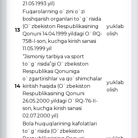
21.05.1993 yil)
Fuqarolarning o`zini o`zi
boshqarish organlari to`g`risida
(O`zbekiston Respublikasining
yuklab
13
Qonuni 14.04.1999 yildagi O`RQ-
olish
758-I-son, kuchga kirish sanasi
11.05.1999 yil
“Jismoniy tarbiya va sport
to`g`risida”gi O`zbekiston
Respublikasi Qonuniga
o`zgartirishlar va qo`shimchalar
yuklab
14
kiritish haqida (O`zbekiston
olish
Respublikasining Qonuni
26.05.2000 yildagi O`RQ-76-II-
son, kuchga kirish sanasi
02.07.2000 yil)
Bola huquqlarining kafolatlari
to`g`risida (O`zbekiston