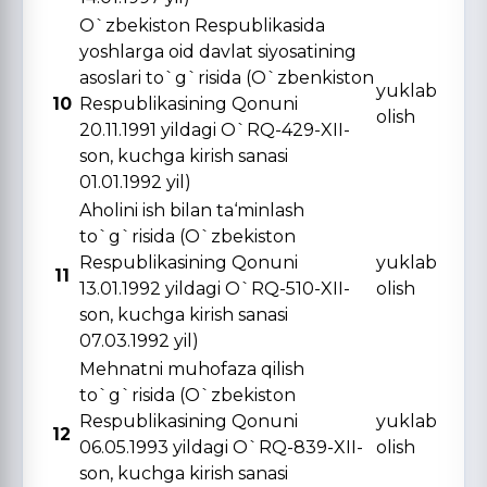
O`zbekiston Respublikasida
yoshlarga oid davlat siyosatining
asoslari to`g`risida (O`zbenkiston
yuklab
10
Respublikasining Qonuni
olish
20.11.1991 yildagi O`RQ-429-XII-
son, kuchga kirish sanasi
01.01.1992 yil)
Aholini ish bilan ta‘minlash
to`g`risida (O`zbekiston
Respublikasining Qonuni
yuklab
11
13.01.1992 yildagi O`RQ-510-XII-
olish
son, kuchga kirish sanasi
07.03.1992 yil)
Mehnatni muhofaza qilish
to`g`risida (O`zbekiston
Respublikasining Qonuni
yuklab
12
06.05.1993 yildagi O`RQ-839-XII-
olish
son, kuchga kirish sanasi