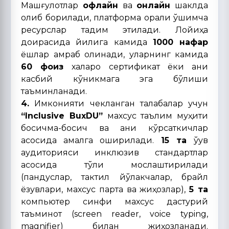
Машғулотлар
офлайн
ва
онлайн
шаклда
олиб борилади, платформа орқали қўшимча
ресурслар тақдим этилади. Лойиҳа
доирасида йилига камида
1000 нафар
ёшлар қамраб олинади, уларнинг камида
60 фоиз
халқаро сертификат ёки аниқ
касбий кўникмага эга бўлиши
таъминланади.
4.
Имконияти чекланган талабалар учун
“Inclusive BuхDU”
махсус таълим муҳити
босқичма-босқич ва аниқ кўрсаткичлар
асосида амалга оширилади.
15 та
ўқув
аудиторияси инклюзив стандартлар
асосида тўлиқ мослаштирилади
(пандуслар, тактил йўлакчалар, брайл
ёзувлари, махсус парта ва жиҳозлар),
5 та
компьютер синфи махсус дастурий
таъминот (screen reader, voice typing,
magnifier) билан жиҳозланади.