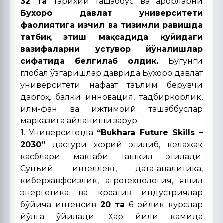
32 та
тарихий ташаббус ва қарорларни
Бухоро давлат университети
фаолиятига изчил ва тизимли равишда
татбиқ этиш мақсадида қуйидаги
вазифаларни устувор йўналишлар
сифатида белгилаб олдик.
Бугунги
глобал ўзгаришлар даврида Бухоро давлат
университети нафақат таълим берувчи
даргоҳ, балки инновация, тадбиркорлик,
илм-фан ва ижтимоий ташаббуслар
марказига айланиши зарур.
1
. Университетда
“Bukhara Future Skills –
2030”
дастури жорий этилиб, келажак
касблари мактаби ташкил этилади.
Сунъий интеллект, дата-аналитика,
киберхавфсизлик, агротехнология, яшил
энергетика ва креатив индустриялар
бўйича интенсив
20 та
6 ойлик курслар
йўлга қўйилади. Ҳар йили камида