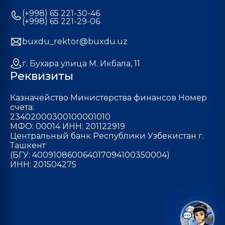
(+998) 65 221-30-46
(+998) 65 221-29-06
buxdu_rektor@buxdu.uz
г. Бухара улица М. Икбала, 11
Реквизиты
Казначейство Министерства финансов Номер
счета:
23402000300100001010
МФО: 00014 ИНН: 201122919
Центральный банк Республики Узбекистан г.
Ташкент
(БГУ: 400910860064017094100350004)
ИНН: 201504275