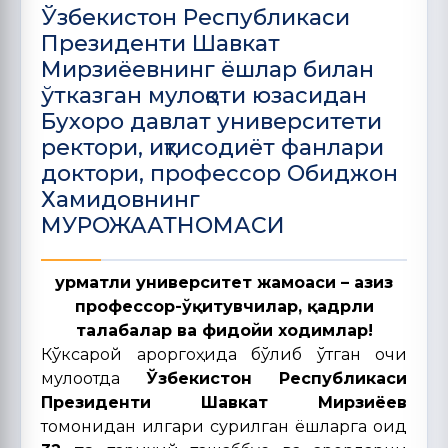
Ўзбекистон Республикаси
Президенти Шавкат
Мирзиёевнинг ёшлар билан
ўтказган мулоқоти юзасидан
Бухоро давлат университети
ректори, иқтисодиёт фанлари
доктори, профессор Обиджон
Хамидовнинг
МУРОЖААТНОМАСИ
Ҳурматли университет жамоаси – азиз
профессор-ўқитувчилар, қадрли
талабалар ва фидойи ходимлар!
Кўксарой қароргоҳида бўлиб ўтган очиқ
мулоқотда
Ўзбекистон Республикаси
Президенти Шавкат Мирзиёев
томонидан илгари сурилган ёшларга оид