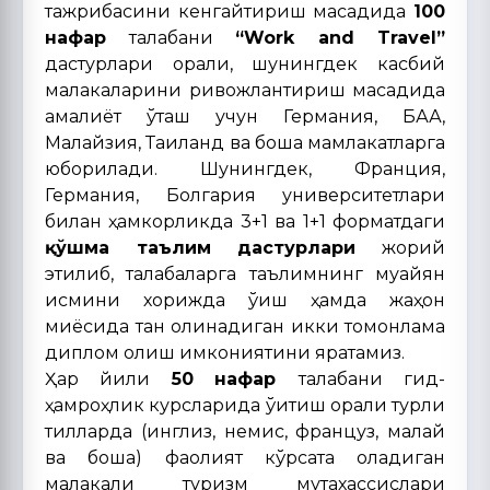
тажрибасини кенгайтириш мақсадида
100
нафар
талабани
“Work and Travel”
дастурлари орқали, шунингдек касбий
малакаларини ривожлантириш мақсадида
амалиёт ўташ учун Германия, БАА,
Малайзия, Таиланд ва бошқа мамлакатларга
юборилади. Шунингдек, Франция,
Германия, Болгария университетлари
билан ҳамкорликда 3+1 ва 1+1 форматдаги
қўшма таълим дастурлари
жорий
этилиб, талабаларга таълимнинг муайян
қисмини хорижда ўқиш ҳамда жаҳон
миқёсида тан олинадиган икки томонлама
диплом олиш имкониятини яратамиз.
Ҳар йили
50
нафар
талабани гид-
ҳамроҳлик курсларида ўқитиш орқали турли
тилларда (инглиз, немис, француз, малай
ва бошқа) фаолият кўрсата оладиган
малакали туризм мутахассислари