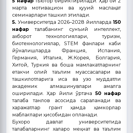
5 нафар
тьютор бириктирилади. Ҳар ой 2
марта мотивацион ва ҳуқуқий маслаҳат
семинарлари ташкил этилади.
5.
Университетда 2026–2028 йилларда
150
нафар
талабанинг сунъий интеллект,
ахборот технологиялари, туризм,
биотехнологиялар, STEM фанлари каби
йўналишларда Франция, Испания,
Германия, Италия, Ж.Корея, Болгария,
Хитой, Туркия ва бошқа мамлакатларнинг
етакчи олий таълим муассасалари ва
ташкилотларига қисқа ва узоқ муддатли
академик алмашинувлари амалга
оширилади. Ҳар йили ўртача
50
нафар
талаба танлов асосида сараланади ва
харажатлар грант ҳамда ҳамкорлар
маблағлари ҳисобидан қопланади.
Бухоро давлат университетида
талабаларнинг халқаро меҳнат ва таълим