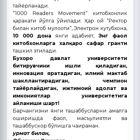
тайёрланади.
“1000 Readers Movement” китобхонлик
ҳаракати йўлга қўйилади: Ҳар ой “Ректор
билан китоб мулоқоти”, Электрон кутубхона,
10 000
дона
янги адабиёт,
Энг фаол
китобхонларга халқаро сафар гранти
ташкил этилади.
Бухоро давлат университети
битирувчини ишли қиладиган,
инновация яратадиган, илмий мактаб
шакллантирадиган, чемпион
тайёрлайдиган, ижтимоий адолат ва
имкониятлар университетига
айланиши шарт!
Барчангизни янги ташаббусларни амалга
оширишда фаол, масъулиятли ва
ташаббускор бўлишга чақираман.
Ҳурмат билан,