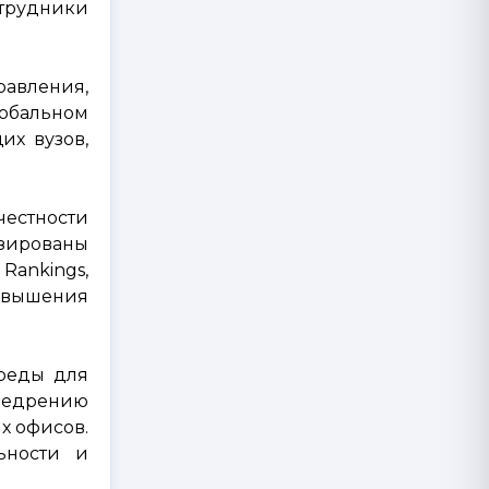
трудники
равления,
лобальном
их вузов,
честности
изированы
Rankings,
повышения
реды для
недрению
х офисов.
ьности и