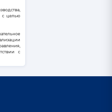
водства,
х с целью
жательное
ализации
равления,
тствии с