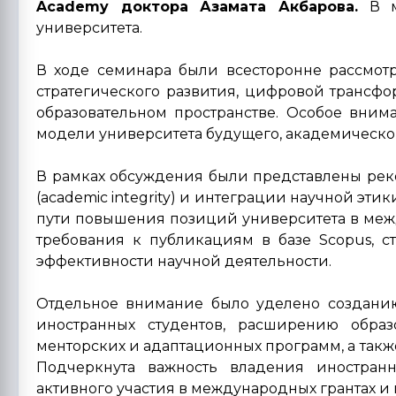
Academy доктора Азамата Акбарова.
В м
университета.
В ходе семинара были всесторонне рассмот
стратегического развития, цифровой трансф
образовательном пространстве. Особое вни
модели университета будущего, академическ
В рамках обсуждения были представлены ре
(academic integrity) и интеграции научной эт
пути повышения позиций университета в между
требования к публикациям в базе Scopus, 
эффективности научной деятельности.
Отдельное внимание было уделено создани
иностранных студентов, расширению обра
менторских и адаптационных программ, а так
Подчеркнута важность владения иностран
активного участия в международных грантах и 