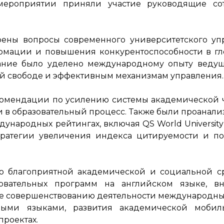
ероприятии приняли участие руководящие со
рены вопросы современного университетского уп
ормации и повышения конкурентоспособности в г
мание было уделено международному опыту ведущ
ой свободе и эффективным механизмам управления.
комендации по усилению системы академической 
ики в образовательный процесс. Также были проанал
народных рейтингах, включая QS World University 
стратегии увеличения индекса цитируемости и 
ю благоприятной академической и социальной с
зовательных программ на английском языке, в
же совершенствованию деятельности международны
ными языками, развития академической мобил
проектах.