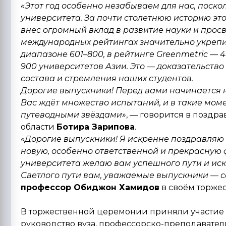
«Этот год особенно незабываем для нас, поско
университета. За почти столетнюю историю это
внес огромный вклад в развитие науки и прос
международных рейтингах значительно укрепил
диапазоне 601–800, в рейтинге Greenmetric — 4
900 университетов Азии. Это — доказательств
состава и стремления наших студентов.
Дорогие выпускники! Перед вами начинается 
Вас ждёт множество испытаний, и в такие моме
путеводными звёздами»
, — говорится в поздр
области
Ботира Зарипова
.
«
Дорогие выпускники! Я искренне поздравляю
новую, особенно ответственной и прекрасную ф
университета желаю вам успешного пути и иск
Светлого пути вам, уважаемые выпускники — с
профессор Обиджон Хамидов
в своём торже
В торжественной церемонии приняли участие в
руководство вуза, профессорско-преподаватель