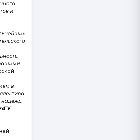
енного
тов и
ильнейших
тельского
ьность.
 вашими
рской
ием в
оллектива
 надежд.
ух
ГУ
ней,