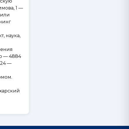
тскую
мова, 1 —
чили
книнг
, наука,
чения
го — 4884
524 —
омом.
ухарский