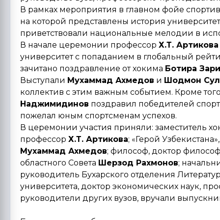
В рамках мероприятия в главном фойе спортивн
на которой представлены история университет
приветствовали национальные мелодии в испо
В начале церемонии профессор
Х.Т. Артикова
университет с попаданием в глобальный рейтинг
зачитано поздравление от хокима
Ботира Зар
Выступали
Мухаммад Ахмедов
и
Шодмон Сул
коллектив с этим важным событием. Кроме тог
Наджимидинов
поздравил победителей спорти
пожелал юным спортсменам успехов.
В церемонии участия приняли: заместитель хок
профессор
Х.Т. Артикова
; «Герой Узбекистана
Мухаммад Ахмедов
; философ, доктор филосо
областного Совета
Шерзод Рахмонов
; начальн
руководитель Бухарского отделения Литерату
университета, доктор экономических наук, пр
руководители других вузов, вручали выпускн