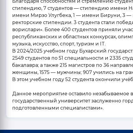
Благодаря способностям и стремлению студент
стипендию, 7 студентов — стипендию имени Нав
имени Мирзо Улугбека, 1 — имени Бируни, 3 —
ректорские стипендии. 3 студента стали побе
ворислари». Более 400 студентов приняли уча
республиканских и областных конкурсах, олимпи
музыка, искусство, спорт, туризм и IT.
В 2024/2025 учебном году Бухарский государс
2549 студентов по 51 специальности и 2335 сту
бакалавра; а также 215 магистров по 36 направ
женщины, 1575 — мужчины; 907 учились на грант
В этом учебном году 52 студента окончили уч
Данное мероприятие оставило незабываемое вп
государственный университет заслуженно гор
подготовленными специалистами».