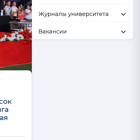
Журналы университета
Вакансии
сок
нга
ная