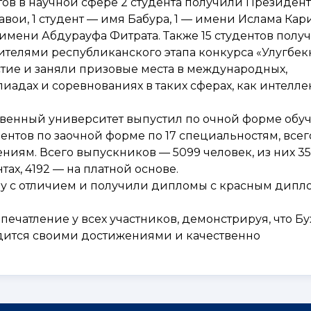
ов в научной сфере 2 студента получили Президен
ои, 1 студент — имя Бабура, 1 — имени Ислама Кари
 имени Абдурауфа Фитрата. Также 15 студентов полу
дителями республиканского этапа конкурса «Улугбе
стие и заняли призовые места в международных,
адах и соревнованиях в таких сферах, как интеллект
твенный университет выпустил по очной форме обу
дентов по заочной форме по 17 специальностям, все
лениям. Всего выпускников — 5099 человек, из них 3
ах, 4192 — на платной основе.
ёбу с отличием и получили дипломы с красным дипл
ечатление у всех участников, демонстрируя, что Б
дится своими достижениями и качественно