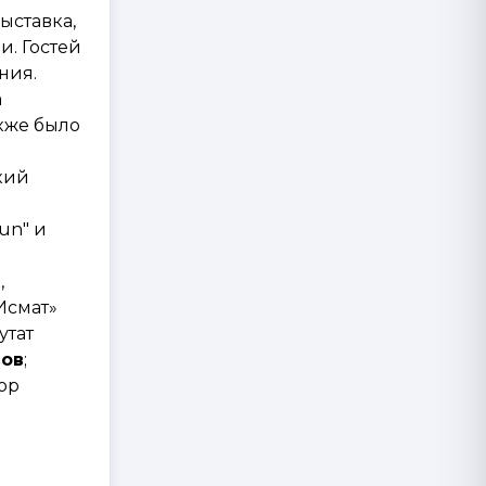
ыставка,
и. Гостей
ния.
а
акже было
кий
un" и
,
Исмат»
утат
нов
;
тор