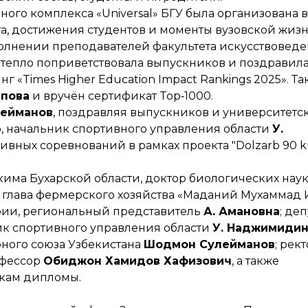
ого комплекса «Universal» БГУ была организована в
а, достижения студентов и моменты вузовской жизн
лнении преподавателей факультета искусствоведе
тепло поприветствовала выпускников и поздравил
 «Times Higher Education Impact Rankings 2025». Т
ипова
и вручён сертификат Top‑1000.
ейманов
, поздравляя выпускников и университетс
о, начальник спортивного управления области
У.
вных соревнований в рамках проекта "Dolzarb 90 k
има Бухарской области, доктор биологических наук
», глава фермерского хозяйства «Маданий Мухаммад 
фии, региональный представитель
А. Амановна
; деп
ик спортивного управления области
У. Наджимиди
рного союза Узбекистана
Шодмон Сулейманов
; рек
офессор
Обиджон Хамидов Хафизович
, а также
икам дипломы.