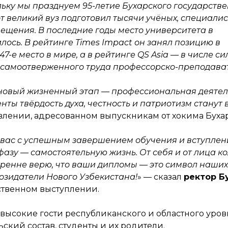
льку мы празднуем 95-летие Бухарского государств
т великий вуз подготовил тысячи учёных, специалис
вещения. В последние годы место университета в
ось. В рейтинге Times Impact он занял позицию в
47-е место в мире, а в рейтинге QS Asia — в числе с
о самоотверженного труда профессорско-преподава
новый жизненный этап — профессиональная деятел
нты твёрдость духа, честность и патриотизм станут
авлении, адресованном выпускникам от хокима Буха
 вас с успешным завершением обучения и вступлен
азу — самостоятельную жизнь. От себя и от лица к
ренне верю, что ваши дипломы — это символ наших
озидатели Нового Узбекистана!
» — сказал
ректор Б
ственном выступлении.
ысокие гости республиканского и областного уров
ский состав, студенты и их родители.