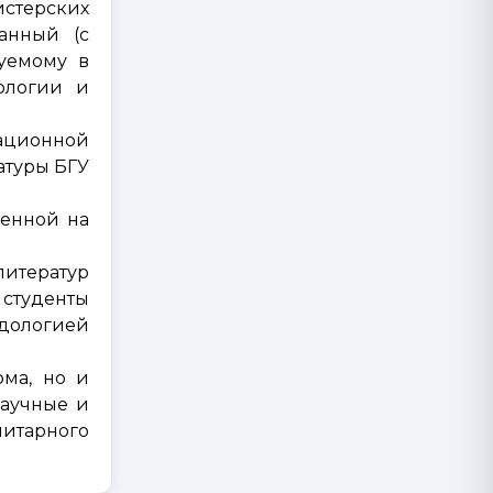
стерских
анный (с
уемому в
ологии и
тационной
атуры БГУ
ленной на
литератур
студенты
дологией
ома, но и
научные и
итарного