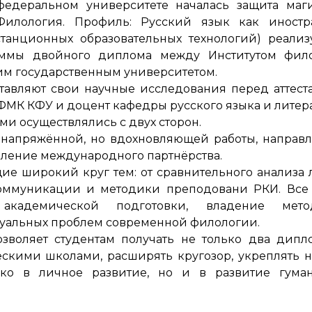
едеральном университете началась защита маги
Филология. Профиль: Русский язык как иностр
анционных образовательных технологий) реализ
раммы двойного диплома между Институтом фил
м государственным университетом.
ставляют свои научные исследования перед аттес
ФМК КФУ и доцент кафедры русского языка и литер
ами осуществлялись с двух сторон.
й напряжённой, но вдохновляющей работы, направ
ление международного партнёрства.
ие широкий круг тем: от сравнительного анализа 
оммуникации и методики преподовани РКИ. Все 
академической подготовки, владение мето
ктуальных проблем современной филологии.
воляет студентам получать не только два дипл
ескими школами, расширять кругозор, укреплять 
ько в личное развитие, но и в развитие гуман