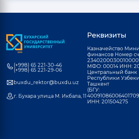
Реквизиты
Казначейство Мини
финансов Номер сч
2340200030010000
(+998) 65 221-30-46
МФО: 00014 ИНН: 20
(+998) 65 221-29-06
Центральный банк
Республики Узбекис
buxdu_rektor@buxdu.uz
Ташкент
(БГУ:
40091086006401709
г. Бухара улица М. Икбала, 11
ИНН: 201504275