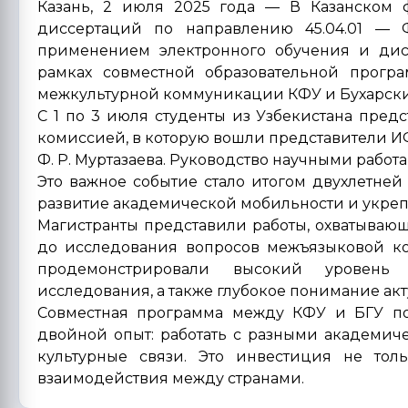
Казань, 2 июля 2025 года — В Казанском ф
диссертаций по направлению 45.04.01 — 
применением электронного обучения и дист
рамках совместной образовательной прог
межкультурной коммуникации КФУ и Бухарски
С 1 по 3 июля студенты из Узбекистана пред
комиссией, в которую вошли представители И
Ф. Р. Муртазаева. Руководство научными работ
Это важное событие стало итогом двухлетне
развитие академической мобильности и укреп
Магистранты представили работы, охватывающ
до исследования вопросов межъязыковой к
продемонстрировали высокий уровень 
исследования, а также глубокое понимание а
Совместная программа между КФУ и БГУ поз
двойной опыт: работать с разными академич
культурные связи. Это инвестиция не тол
взаимодействия между странами.