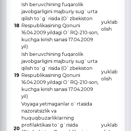
Ish beruvchining fuqarolik
javobgarligini majburiy sug`urta
qilish to`g`risida (O`zbekiston
yuklab
18
Respublikasining Qonuni
olish
16.04.2009 yildagi O`RQ-210-son,
kuchga kirish sanasi 17.04.2009
yil)
Ish beruvchining fuqarolik
javobgarligini majburiy sug`urta
qilish to`g`risida (O`zbekiston
yuklab
19
Respublikasining Qonuni
olish
16.04.2009 yildagi O`RQ-210-son,
kuchga kirish sanasi 17.04.2009
yil)
Voyaga yetmaganlar o`rtasida
nazoratsizlik va
huquqbuzarliklarning
profilaktikasi to`g`risida
yuklab
20