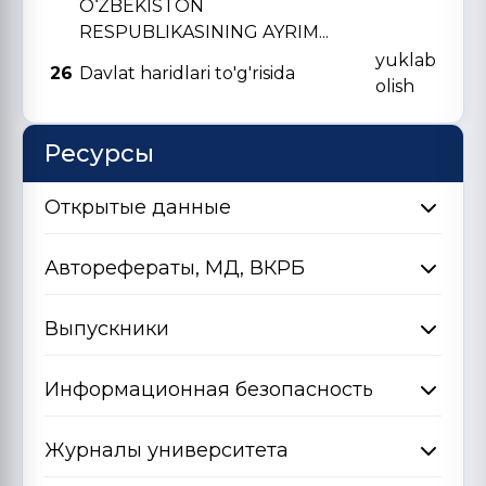
O‘ZBЕKISTON
RЕSPUBLIKASINING AYRIM...
yuklab
26
Davlat haridlari to'g'risida
olish
Ресурсы
Открытые данные
Авторефераты, МД, ВКРБ
Выпускники
Информационная безопасность
Журналы университета