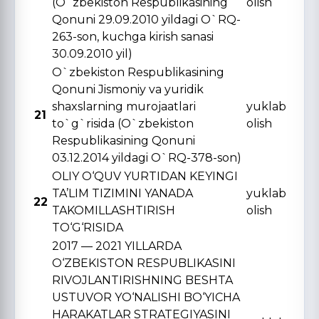
(O`zbekiston Respublikasining
olish
Qonuni 29.09.2010 yildagi O`RQ-
263-son, kuchga kirish sanasi
30.09.2010 yil)
O`zbekiston Respublikasining
Qonuni Jismoniy va yuridik
shaxslarning murojaatlari
yuklab
21
to`g`risida (O`zbekiston
olish
Respublikasining Qonuni
03.12.2014 yildagi O`RQ-378-son)
OLIY O‘QUV YURTIDAN KЕYINGI
TA’LIM TIZIMINI YANADA
yuklab
22
TAKOMILLASHTIRISH
olish
TO‘G‘RISIDA
2017 — 2021 YILLARDA
O‘ZBЕKISTON RЕSPUBLIKASINI
RIVOJLANTIRISHNING BЕSHTA
USTUVOR YO‘NALISHI BO‘YICHA
HARAKATLAR STRATЕGIYASINI