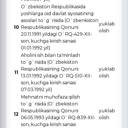
O`zbekiston Respublikasida
yoshlarga oid davlat siyosatining
asoslari to`g`risida (O`zbenkiston
yuklab
10
Respublikasining Qonuni
olish
20.11.1991 yildagi O`RQ-429-XII-
son, kuchga kirish sanasi
01.01.1992 yil)
Aholini ish bilan ta‘minlash
to`g`risida (O`zbekiston
Respublikasining Qonuni
yuklab
11
13.01.1992 yildagi O`RQ-510-XII-
olish
son, kuchga kirish sanasi
07.03.1992 yil)
Mehnatni muhofaza qilish
to`g`risida (O`zbekiston
Respublikasining Qonuni
yuklab
12
06.05.1993 yildagi O`RQ-839-XII-
olish
son, kuchga kirish sanasi