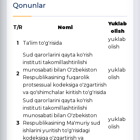
Qonunlar
Yuklab
T/R
Nomi
olish
yuklab
1
Ta'lim to'g'risida
olish
Sud qarorlarini qayta ko'rish
instituti takomillashtirilishi
munosabati bilan O'zbekiston
yuklab
2
Respublikasining fuqarolik
olish
protsessual kodeksiga o'zgartirish
va qo'shimchalar kiritish to'g'risida
Sud qarorlarini qayta ko'rish
instituti takomillashtirilishi
munosabati bilan O'zbekiston
yuklab
3
Respublikasining Ma'muriy sud
olish
ishlarini yuritish to'g'risidagi
kodeksiga o'zgartirish va