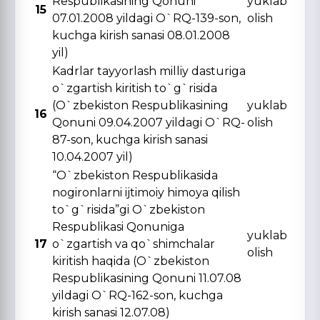
Respublikasining Qonuni
yuklab
15
07.01.2008 yildagi O`RQ-139-son,
olish
kuchga kirish sanasi 08.01.2008
yil)
Kadrlar tayyorlash milliy dasturiga
o`zgartish kiritish to`g`risida
(O`zbekiston Respublikasining
yuklab
16
Qonuni 09.04.2007 yildagi O`RQ-
olish
87-son, kuchga kirish sanasi
10.04.2007 yil)
“O`zbekiston Respublikasida
nogironlarni ijtimoiy himoya qilish
to`g`risida”gi O`zbekiston
Respublikasi Qonuniga
yuklab
17
o`zgartish va qo`shimchalar
olish
kiritish haqida (O`zbekiston
Respublikasining Qonuni 11.07.08
yildagi O`RQ-162-son, kuchga
kirish sanasi 12.07.08)