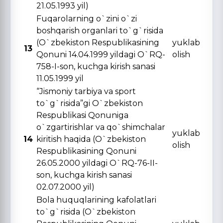
21.05.1993 yil)
Fuqarolarning o`zini o`zi
boshqarish organlari to`g`risida
(O`zbekiston Respublikasining
yuklab
13
Qonuni 14.04.1999 yildagi O`RQ-
olish
758-I-son, kuchga kirish sanasi
11.05.1999 yil
“Jismoniy tarbiya va sport
to`g`risida”gi O`zbekiston
Respublikasi Qonuniga
o`zgartirishlar va qo`shimchalar
yuklab
14
kiritish haqida (O`zbekiston
olish
Respublikasining Qonuni
26.05.2000 yildagi O`RQ-76-II-
son, kuchga kirish sanasi
02.07.2000 yil)
Bola huquqlarining kafolatlari
to`g`risida (O`zbekiston