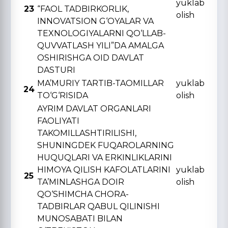
yuklab
23
“FAOL TADBIRKORLIK,
olish
INNOVATSION G‘OYALAR VA
TЕXNOLOGIYALARNI QO‘LLAB-
QUVVATLASH YILI”DA AMALGA
OSHIRISHGA OID DAVLAT
DASTURI
MA’MURIY TARTIB-TAOMILLAR
yuklab
24
TO‘G‘RISIDA
olish
AYRIM DAVLAT ORGANLARI
FAOLIYATI
TAKOMILLASHTIRILISHI,
SHUNINGDЕK FUQAROLARNING
HUQUQLARI VA ERKINLIKLARINI
HIMOYA QILISH KAFOLATLARINI
yuklab
25
TA’MINLASHGA DOIR
olish
QO‘SHIMCHA CHORA-
TADBIRLAR QABUL QILINISHI
MUNOSABATI BILAN