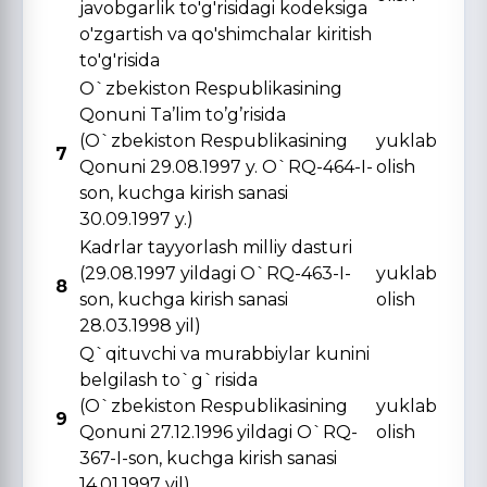
javobgarlik to'g'risidagi kodeksiga
o'zgartish va qo'shimchalar kiritish
to'g'risida
O`zbekiston Respublikasining
Qonuni Ta’lim to’g’risida
(O`zbekiston Respublikasining
yuklab
7
Qonuni 29.08.1997 y. O`RQ-464-I-
olish
son, kuchga kirish sanasi
30.09.1997 y.)
Kadrlar tayyorlash milliy dasturi
(29.08.1997 yildagi O`RQ-463-I-
yuklab
8
son, kuchga kirish sanasi
olish
28.03.1998 yil)
Q`qituvchi va murabbiylar kunini
belgilash to`g`risida
(O`zbekiston Respublikasining
yuklab
9
Qonuni 27.12.1996 yildagi O`RQ-
olish
367-I-son, kuchga kirish sanasi
14.01.1997 yil)