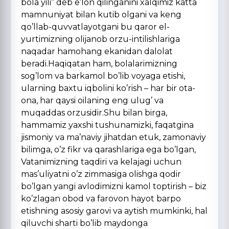
bola yili” deb e’lon qilinganini xalqimiz katta
mamnuniyat bilan kutib olgani va keng
qo’llab-quvvatlayotgani bu qaror el-
yurtimizning olijanob orzu-intilishlariga
naqadar hamohang ekanidan dalolat
beradi.Haqiqatan ham, bolalarimizning
sog’lom va barkamol bo’lib voyaga etishi,
ularning baxtu iqbolini ko’rish – har bir ota-
ona, har qaysi oilaning eng ulug’ va
muqaddas orzusidir.Shu bilan birga,
hammamiz yaxshi tushunamizki, faqatgina
jismoniy va ma’naviy jihatdan etuk, zamonaviy
bilimga, o’z fikr va qarashlariga ega bo’lgan,
Vatanimizning taqdiri va kelajagi uchun
mas’uliyatni o’z zimmasiga olishga qodir
bo’lgan yangi avlodimizni kamol toptirish – biz
ko’zlagan obod va farovon hayot barpo
etishning asosiy garovi va aytish mumkinki, hal
qiluvchi sharti bo’lib maydonga