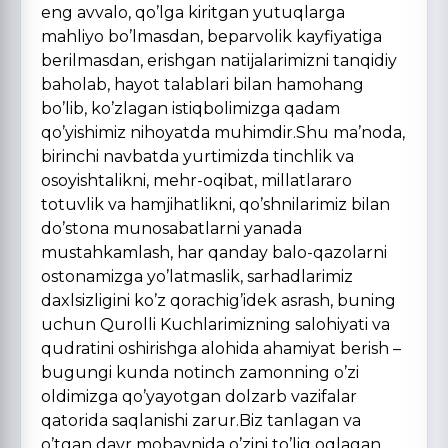
eng avvalo, qo’lga kiritgan yutuqlarga
mahliyo bo’lmasdan, beparvolik kayfiyatiga
berilmasdan, erishgan natijalarimizni tanqidiy
baholab, hayot talablari bilan hamohang
bo’lib, ko’zlagan istiqbolimizga qadam
qo’yishimiz nihoyatda muhimdir.Shu ma’noda,
birinchi navbatda yurtimizda tinchlik va
osoyishtalikni, mehr-oqibat, millatlararo
totuvlik va hamjihatlikni, qo’shnilarimiz bilan
do’stona munosabatlarni yanada
mustahkamlash, har qanday balo-qazolarni
ostonamizga yo’latmaslik, sarhadlarimiz
daxlsizligini ko’z qorachig’idek asrash, buning
uchun Qurolli Kuchlarimizning salohiyati va
qudratini oshirishga alohida ahamiyat berish –
bugungi kunda notinch zamonning o’zi
oldimizga qo’yayotgan dolzarb vazifalar
qatorida saqlanishi zarur.Biz tanlagan va
o’tgan davr mobaynida o’zini to’liq oqlagan,