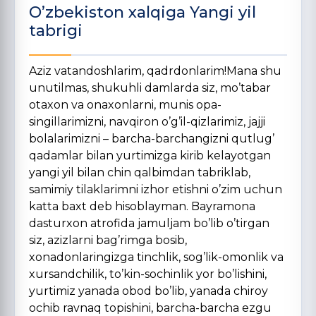
O’zbekiston xalqiga Yangi yil
tabrigi
Aziz vatandoshlarim, qadrdonlarim!Mana shu
unutilmas, shukuhli damlarda siz, mo’tabar
otaxon va onaxonlarni, munis opa-
singillarimizni, navqiron o’g’il-qizlarimiz, jajji
bolalarimizni – barcha-barchangizni qutlug’
qadamlar bilan yurtimizga kirib kelayotgan
yangi yil bilan chin qalbimdan tabriklab,
samimiy tilaklarimni izhor etishni o’zim uchun
katta baxt deb hisoblayman. Bayramona
dasturxon atrofida jamuljam bo’lib o’tirgan
siz, azizlarni bag’rimga bosib,
xonadonlaringizga tinchlik, sog’lik-omonlik va
xursandchilik, to’kin-sochinlik yor bo’lishini,
yurtimiz yanada obod bo’lib, yanada chiroy
ochib ravnaq topishini, barcha-barcha ezgu