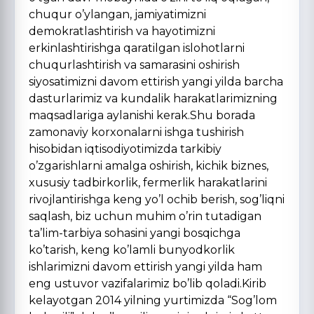
chuqur o’ylangan, jamiyatimizni
demokratlashtirish va hayotimizni
erkinlashtirishga qaratilgan islohotlarni
chuqurlashtirish va samarasini oshirish
siyosatimizni davom ettirish yangi yilda barcha
dasturlarimiz va kundalik harakatlarimizning
maqsadlariga aylanishi kerak.Shu borada
zamonaviy korxonalarni ishga tushirish
hisobidan iqtisodiyotimizda tarkibiy
o’zgarishlarni amalga oshirish, kichik biznes,
xususiy tadbirkorlik, fermerlik harakatlarini
rivojlantirishga keng yo’l ochib berish, sog’liqni
saqlash, biz uchun muhim o’rin tutadigan
ta’lim-tarbiya sohasini yangi bosqichga
ko’tarish, keng ko’lamli bunyodkorlik
ishlarimizni davom ettirish yangi yilda ham
eng ustuvor vazifalarimiz bo’lib qoladi.Kirib
kelayotgan 2014 yilning yurtimizda “Sog’lom