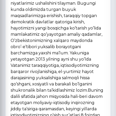
niyatlarimiz ushalishini tilayman. Bugungi
kunda oldimizda turgan buyuk
maqsadlarimizga erishish, taraqqiy topgan
demokratik davlatlar qatoriga kirish,
hayotimizni yangi bosqichga ko’tarish yo’lida
mamlakatimiz qo’yayotgan amaliy qadamlar,
O’zbekistonimizning xalqaro maydonda
obro’-e’tibori yuksalib borayotgani
barchamizga yaxshi ma’lum. Yakuniga
yetayotgan 2013 yilning ayni shu yo’lda
Vatanimiz taraqqiyotiga, iqtisodiyotimizning
barqaror rivojlanishiga, el-yurtimiz hayot
darajasining yuksalishiga salmoqli hissa
qo’shgani, xosiyatli va barakali bo’lganini
shukronalik bilan ta’kidlashimiz lozim.Buning
dalili sifatida jahon miqyosida hali-beri davom
etayotgan moliyaviy-iqtisodiy inqirozning
jiddiy ta’siriga qaramasdan, keyingi yillarda
iqtisodiyotimizning o’sish sur’atlari 8 foizdan