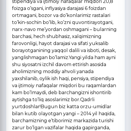
stipendiya va ijtimoiy nafaqalar miqdori 20,8
foizga o’sgani, inflyasiya darajasi 6 foizdan
ortmagani, bozor va do’konlarimiz rastalari
to’kin-sochin bo’lib, ko’zni quvontirayotgani,
narx-navo me’yordan oshmagani – bularning
barchasi, hech shubhasiz, xalqimizning
farovonligi, hayot darajasi va sifati yuksalib
borayotganining yaqqol dalili va isboti, desak,
yanglishmagan bo’lamiz.Yangi yilda ham ayni
shu siyosatni izchil davom ettirish asosida
aholimizning moddiy ahvoli yanada
yaxshilanib, oylik ish haqi, pensiya, stipendiya
va ijtimoiy nafaqalar miqdori bu raqamlardan
kam bo’lmaydi, deb barchangizni ishontirib
aytishga to’liq asoslarimiz bor.Qadrli
yurtdoshlar!Bugun biz katta orzu-umidlar
bilan kutib olayotgan yangi – 2014 yil haqida,
barchamizning e’tiborimiz markazida turishi
zarur bo’lgan vazifalar haqida gapirganda,