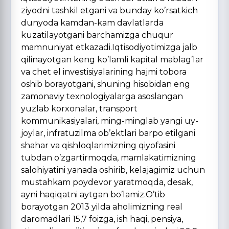
ziyodni tashkil etgani va bunday ko’rsatkich
dunyoda kamdan-kam davlatlarda
kuzatilayotgani barchamizga chuqur
mamnuniyat etkazadi.Iqtisodiyotimizga jalb
qilinayotgan keng ko’lamli kapital mablag’lar
va chet el investisiyalarining hajmi tobora
oshib borayotgani, shuning hisobidan eng
zamonaviy texnologiyalarga asoslangan
yuzlab korxonalar, transport
kommunikasiyalari, ming-minglab yangi uy-
joylar, infratuzilma ob’ektlari barpo etilgani
shahar va qishloqlarimizning qiyofasini
tubdan o’zgartirmoqda, mamlakatimizning
salohiyatini yanada oshirib, kelajagimiz uchun
mustahkam poydevor yaratmoqda, desak,
ayni haqiqatni aytgan bo’lamiz.O’tib
borayotgan 2013 yilda aholimizning real
daromadlari 15,7 foizga, ish haqi, pensiya,