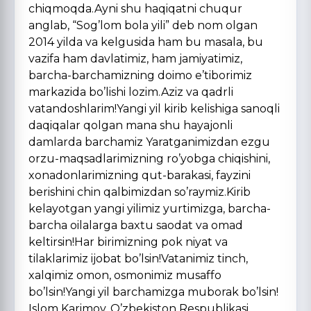
chiqmoqda.Ayni shu haqiqatni chuqur
anglab, “Sog’lom bola yili” deb nom olgan
2014 yilda va kelgusida ham bu masala, bu
vazifa ham davlatimiz, ham jamiyatimiz,
barcha-barchamizning doimo e’tiborimiz
markazida bo’lishi lozim.Aziz va qadrli
vatandoshlarim!Yangi yil kirib kelishiga sanoqli
daqiqalar qolgan mana shu hayajonli
damlarda barchamiz Yaratganimizdan ezgu
orzu-maqsadlarimizning ro’yobga chiqishini,
xonadonlarimizning qut-barakasi, fayzini
berishini chin qalbimizdan so’raymiz.Kirib
kelayotgan yangi yilimiz yurtimizga, barcha-
barcha oilalarga baxtu saodat va omad
keltirsin!Har birimizning pok niyat va
tilaklarimiz ijobat bo’lsin!Vatanimiz tinch,
xalqimiz omon, osmonimiz musaffo
bo’lsin!Yangi yil barchamizga muborak bo’lsin!
Islom Karimov, O’zbekiston Respublikasi