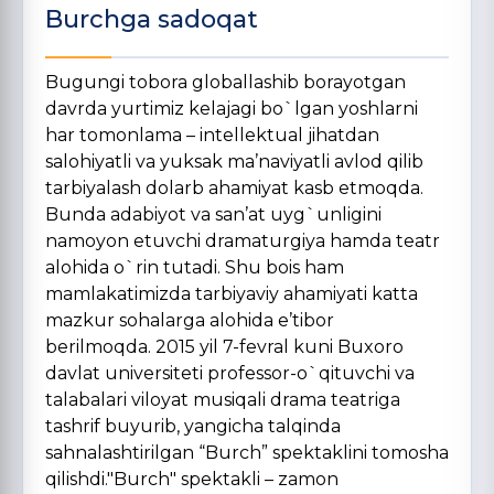
Burchga sadoqat
Bugungi tobora globallashib borayotgan
davrda yurtimiz kelajagi bo`lgan yoshlarni
har tomonlama – intellektual jihatdan
salohiyatli va yuksak ma’naviyatli avlod qilib
tarbiyalash dolarb ahamiyat kasb etmoqda.
Bunda adabiyot va san’at uyg`unligini
namoyon etuvchi dramaturgiya hamda teatr
alohida o`rin tutadi. Shu bois ham
mamlakatimizda tarbiyaviy ahamiyati katta
mazkur sohalarga alohida e’tibor
berilmoqda. 2015 yil 7-fevral kuni Buxoro
davlat universiteti professor-o`qituvchi va
talabalari viloyat musiqali drama teatriga
tashrif buyurib, yangicha talqinda
sahnalashtirilgan “Burch” spektaklini tomosha
qilishdi."Burch" spektakli – zamon