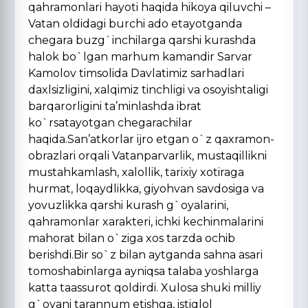
qahramonlari hayoti haqida hikoya qiluvchi –
Vatan oldidagi burchi ado etayotganda
chegara buzg`inchilarga qarshi kurashda
halok bo`lgan marhum kamandir Sarvar
Kamolov timsolida Davlatimiz sarhadlari
daxlsizligini, xalqimiz tinchligi va osoyishtaligi
barqarorligini ta’minlashda ibrat
ko`rsatayotgan chegarachilar
haqida.San’atkorlar ijro etgan o`z qaxramon-
obrazlari orqali Vatanparvarlik, mustaqillikni
mustahkamlash, xalollik, tarixiy xotiraga
hurmat, loqaydlikka, giyohvan savdosiga va
yovuzlikka qarshi kurash g`oyalarini,
qahramonlar xarakteri, ichki kechinmalarini
mahorat bilan o`ziga xos tarzda ochib
berishdi.Bir so`z bilan aytganda sahna asari
tomoshabinlarga ayniqsa talaba yoshlarga
katta taassurot qoldirdi. Xulosa shuki milliy
g`oyani tarannum etishga, istiqlol