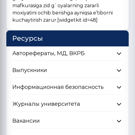
mafkurasiga zid g`oyalarning zararli
moxiyatini ochib berishga ayniqsa e’tiborni
kuchaytirish zarur.[widgetkit id=48]
Ресурсы
Авторефераты, МД, ВКРБ
Выпускники
Информационная безопасность
Журналы университета
Вакансии