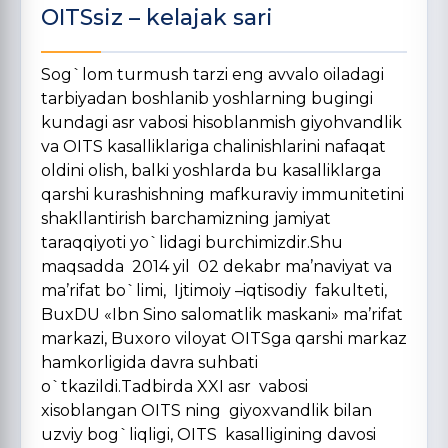
OITSsiz – kelajak sari
Sog`lom turmush tarzi eng avvalo oiladagi
tarbiyadan boshlanib yoshlarning bugingi
kundagi asr vabosi hisoblanmish giyohvandlik
va OITS kasalliklariga chalinishlarini nafaqat
oldini olish, balki yoshlarda bu kasalliklarga
qarshi kurashishning mafkuraviy immunitetini
shakllantirish barchamizning jamiyat
taraqqiyoti yo`lidagi burchimizdir.Shu
maqsadda 2014 yil 02 dekabr ma’naviyat va
ma’rifat bo`limi, Ijtimoiy –iqtisodiy fakulteti,
BuxDU «Ibn Sino salomatlik maskani» ma’rifat
markazi, Buxoro viloyat OITSga qarshi markaz
hamkorligida davra suhbati
o`tkazildi.Tadbirda XXI asr vabosi
xisoblangan OITS ning giyoxvandlik bilan
uzviy bog`liqligi, OITS kasalligining davosi