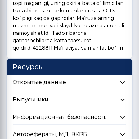
topilmaganligi, uning oxiri albatta o`lim bilan
tugashi, asosan narkomanlar orasida OITS
ko`pligi xaqida gapirdilar. Ma’ruzalarning
mazmun-mohiyati slayd-ko`rgazmalar orqali
namoyish etildi. Tadbir barcha
qatnashchilarda katta taassurot
qoldirdi.4228811 Ma’naviyat va ma’rifat bo`limi
Ресурсы
Открытые данные
Выпускники
Информационная безопасность
Авторефераты, МД, ВКРБ