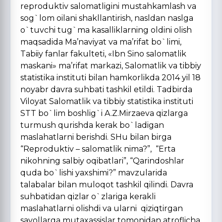
reproduktiv salomat­ligini mustahkamlash va
sog`lom oilani shakllantirish, nasldan naslga
o`tuvchi tug`ma kasalliklarning oldini olish
maqsadida Ma’naviyat va ma’rifat bo`limi,
Tabiiy fanlar fakulteti, «Ibn Sino salomatlik
maskani» ma’rifat markazi, Salomatlik va tibbiy
statistika instituti bilan hamkorlikda 2014 yil 18
noyabr davra suhbati tashkil etildi. Tadbirda
Viloyat Salomatlik va tibbiy statistika instituti
STT bo`lim boshlig`i A.Z.Mirzaeva qizlarga
turmush qurishda kerak bo`ladigan
maslahatlarni berishdi. SHu bilan birga
“Reproduktiv – salomatlik nima?”, “Erta
nikohning salbiy oqibatlari”, “Qarindoshlar
quda bo`lishi yaxshimi?” mavzularida
talabalar bilan muloqot tashkil qilindi. Davra
suhbatidan qizlar o`zlariga kerakli
maslahatlarni olishdi va ularni qiziqtirgan
savollarga mutaxassislar tomonidan atroflicha