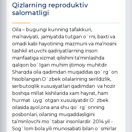
Qizlarning reproduktiv
salomatligi
Oila – bugungi kunning tafakkuri,
ma’naviyati, jamiyatda tutgan o`rni, baxti va
omadi kabi hayotining mazmuni va ma’nosini
tashkil etuvchi qadriyatlarning inson
manfaatiga xizmat qilishini ta’minlashda
qalqon bo`lgan muhim ijtimoiy muhitdir.
Sharqda oila qadimdan muqaddas qo`rg`on
hisoblangan.O`zbek oilalarining serildizlik,
serbutoqlik xususiyatlari qadimdan va hozir
boshqa millat kishilarida xam hayrat, ham
hurmat uyg`otgan xususiyatdir.O`zbek
oilasida ayol,ona ana shu qo`rg`onning
posbonlari, oilaning muqaddasligini
ta’minlovchi mo`tabar insonlardir. 2014 yil -
Sog`lom bola yili munosabati bilan o`smirlar