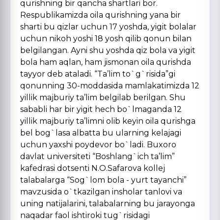
qurishning bir qancha shartlari bor.
Respublikamizda oila qurishning yana bir
sharti bu qizlar uchun 17 yoshda, yigit bolalar
uchun nikoh yoshi 18 yosh qilib qonun bilan
belgilangan. Ayni shu yoshda qiz bola va yigit
bola ham aqlan, ham jismonan oila qurishda
tayyor deb ataladi. “Ta’lim to`g`risida”gi
qonunning 30-moddasida mamlakatimizda 12
yillik majburiy ta’lim belgilab berilgan. Shu
sababli har bir yigit hech bo`lmaganda 12
yillik majburiy ta’limni olib keyin oila qurishga
bel bog`lasa albatta bu ularning kelajagi
uchun yaxshi poydevor bo`ladi. Buxoro
davlat universiteti “Boshlang`ich ta’lim”
kafedrasi dotsenti N.O.Safarova kollej
talabalarga “Sog`lom bola - yurt tayanchi”
mavzusida o`tkazilgan insholar tanlovi va
uning natijalarini, talabalarning bu jarayonga
naqadar faol ishtiroki tug`risidagi