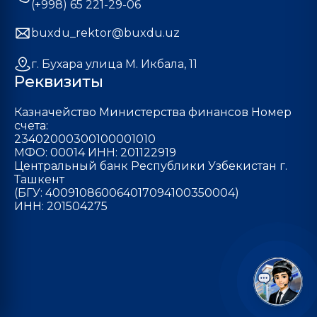
(+998) 65 221-29-06
buxdu_rektor@buxdu.uz
г. Бухара улица М. Икбала, 11
Реквизиты
Казначейство Министерства финансов Номер
счета:
23402000300100001010
МФО: 00014 ИНН: 201122919
Центральный банк Республики Узбекистан г.
Ташкент
(БГУ: 400910860064017094100350004)
ИНН: 201504275