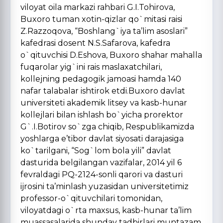
viloyat oila markazi rahbari G.I.Tohirova,
Buxoro tuman xotin-qizlar qo`mitasi raisi
Z.Razzoqova, “Boshlang`iya ta’lim asoslari”
kafedrasi dosent N.S.Safarova, kafedra
o`qituvchisi D.Eshova, Buxoro shahar mahalla
fuqarolar yig`ini rais maslaxatchilari,
kollejning pedagogik jamoasi hamda 140
nafar talabalar ishtirok etdi.Buxoro davlat
universiteti akademik litsey va kasb-hunar
kollejlari bilan ishlash bo`yicha prorektor
G`.I.Botirov so`zga chiqib, Respublikamizda
yoshlarga e’tibor davlat siyosati darajasiga
ko`tarilgani, “Sog`lom bola yili” davlat
dasturida belgilangan vazifalar, 2014 yil 6
fevraldagi PQ-2124-sonli qarori va dasturi
ijrosini ta’minlash yuzasidan universitetimiz
professor-o`qituvchilari tomonidan,
viloyatdagi o`rta maxsus, kasb-hunar ta’lim
muassasalarida shunday tadbirlari muntazam