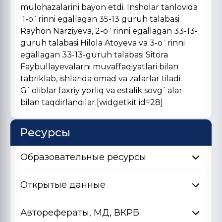
mulohazalarini bayon etdi. Insholar tanlovida
1-o`rinni egallagan 35-13 guruh talabasi
Rayhon Narziyeva, 2-o`rinni egallagan 33-13-
guruh talabasi Hilola Atoyeva va 3-o`rinni
egallagan 33-13-guruh talabasi Sitora
Faybullayevalarni muvaffaqiyatlari bilan
tabriklab, ishlarida omad va zafarlar tiladi.
G`oliblar faxriy yorliq va estalik sovg`alar
bilan taqdirlandilar.[widgetkit id=28]
Ресурсы
Образовательные ресурсы
Открытые данные
Авторефераты, МД, ВКРБ