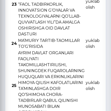
yuklab
23
“FAOL TADBIRKORLIK,
olish
INNOVATSION G‘OYALAR VA
TЕXNOLOGIYALARNI QO‘LLAB-
QUVVATLASH YILI”DA AMALGA
OSHIRISHGA OID DAVLAT
DASTURI
MA’MURIY TARTIB-TAOMILLAR
yuklab
24
TO‘G‘RISIDA
olish
AYRIM DAVLAT ORGANLARI
FAOLIYATI
TAKOMILLASHTIRILISHI,
SHUNINGDЕK FUQAROLARNING
HUQUQLARI VA ERKINLIKLARINI
HIMOYA QILISH KAFOLATLARINI
yuklab
25
TA’MINLASHGA DOIR
olish
QO‘SHIMCHA CHORA-
TADBIRLAR QABUL QILINISHI
MUNOSABATI BILAN