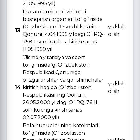
21.05.1993 yil)
Fuqarolarning o`zini o`zi
boshqarish organlari to`g`risida
(O`zbekiston Respublikasining
yuklab
13
Qonuni 14.04.1999 yildagi O`RQ-
olish
758-I-son, kuchga kirish sanasi
11.05.1999 yil
“Jismoniy tarbiya va sport
to`g`risida”gi O`zbekiston
Respublikasi Qonuniga
o`zgartirishlar va qo`shimchalar
yuklab
14
kiritish haqida (O`zbekiston
olish
Respublikasining Qonuni
26.05.2000 yildagi O`RQ-76-II-
son, kuchga kirish sanasi
02.07.2000 yil)
Bola huquqlarining kafolatlari
to`g`risida (O`zbekiston