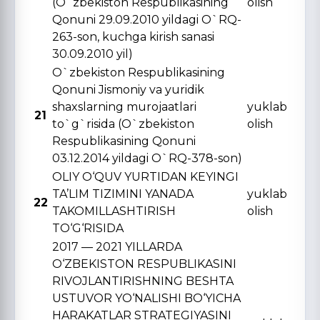
(O`zbekiston Respublikasining
olish
Qonuni 29.09.2010 yildagi O`RQ-
263-son, kuchga kirish sanasi
30.09.2010 yil)
O`zbekiston Respublikasining
Qonuni Jismoniy va yuridik
shaxslarning murojaatlari
yuklab
21
to`g`risida (O`zbekiston
olish
Respublikasining Qonuni
03.12.2014 yildagi O`RQ-378-son)
OLIY O‘QUV YURTIDAN KЕYINGI
TA’LIM TIZIMINI YANADA
yuklab
22
TAKOMILLASHTIRISH
olish
TO‘G‘RISIDA
2017 — 2021 YILLARDA
O‘ZBЕKISTON RЕSPUBLIKASINI
RIVOJLANTIRISHNING BЕSHTA
USTUVOR YO‘NALISHI BO‘YICHA
HARAKATLAR STRATЕGIYASINI