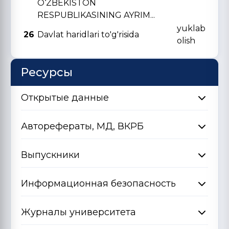
O‘ZBЕKISTON
RЕSPUBLIKASINING AYRIM...
yuklab
26
Davlat haridlari to'g'risida
olish
Ресурсы
Открытые данные
Авторефераты, МД, ВКРБ
Выпускники
Информационная безопасность
Журналы университета