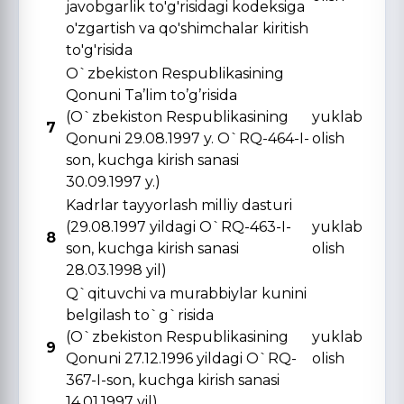
javobgarlik to'g'risidagi kodeksiga
o'zgartish va qo'shimchalar kiritish
to'g'risida
O`zbekiston Respublikasining
Qonuni Ta’lim to’g’risida
(O`zbekiston Respublikasining
yuklab
7
Qonuni 29.08.1997 y. O`RQ-464-I-
olish
son, kuchga kirish sanasi
30.09.1997 y.)
Kadrlar tayyorlash milliy dasturi
(29.08.1997 yildagi O`RQ-463-I-
yuklab
8
son, kuchga kirish sanasi
olish
28.03.1998 yil)
Q`qituvchi va murabbiylar kunini
belgilash to`g`risida
(O`zbekiston Respublikasining
yuklab
9
Qonuni 27.12.1996 yildagi O`RQ-
olish
367-I-son, kuchga kirish sanasi
14.01.1997 yil)