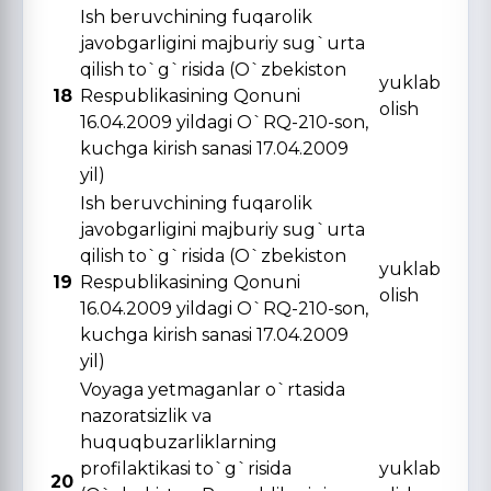
Ish beruvchining fuqarolik
javobgarligini majburiy sug`urta
qilish to`g`risida (O`zbekiston
yuklab
18
Respublikasining Qonuni
olish
16.04.2009 yildagi O`RQ-210-son,
kuchga kirish sanasi 17.04.2009
yil)
Ish beruvchining fuqarolik
javobgarligini majburiy sug`urta
qilish to`g`risida (O`zbekiston
yuklab
19
Respublikasining Qonuni
olish
16.04.2009 yildagi O`RQ-210-son,
kuchga kirish sanasi 17.04.2009
yil)
Voyaga yetmaganlar o`rtasida
nazoratsizlik va
huquqbuzarliklarning
profilaktikasi to`g`risida
yuklab
20