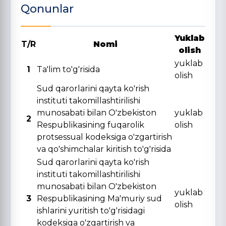
Qonunlar
Yuklab
T/R
Nomi
olish
yuklab
1
Ta'lim to'g'risida
olish
Sud qarorlarini qayta ko'rish
instituti takomillashtirilishi
munosabati bilan O'zbekiston
yuklab
2
Respublikasining fuqarolik
olish
protsessual kodeksiga o'zgartirish
va qo'shimchalar kiritish to'g'risida
Sud qarorlarini qayta ko'rish
instituti takomillashtirilishi
munosabati bilan O'zbekiston
yuklab
3
Respublikasining Ma'muriy sud
olish
ishlarini yuritish to'g'risidagi
kodeksiga o'zgartirish va