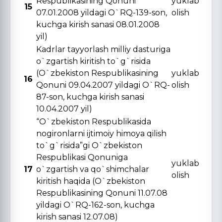
Respublikasining Qonuni
yuklab
15
07.01.2008 yildagi O`RQ-139-son,
olish
kuchga kirish sanasi 08.01.2008
yil)
Kadrlar tayyorlash milliy dasturiga
o`zgartish kiritish to`g`risida
(O`zbekiston Respublikasining
yuklab
16
Qonuni 09.04.2007 yildagi O`RQ-
olish
87-son, kuchga kirish sanasi
10.04.2007 yil)
“O`zbekiston Respublikasida
nogironlarni ijtimoiy himoya qilish
to`g`risida”gi O`zbekiston
Respublikasi Qonuniga
yuklab
17
o`zgartish va qo`shimchalar
olish
kiritish haqida (O`zbekiston
Respublikasining Qonuni 11.07.08
yildagi O`RQ-162-son, kuchga
kirish sanasi 12.07.08)