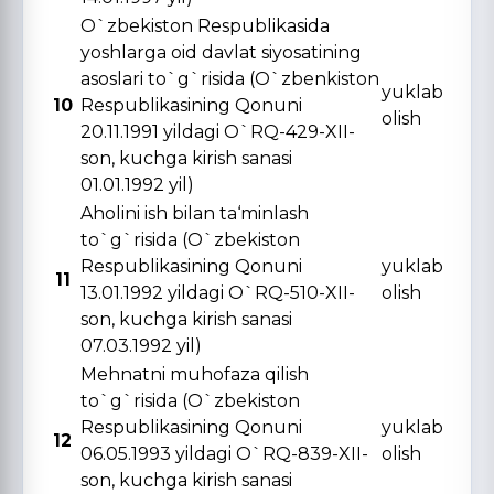
O`zbekiston Respublikasida
yoshlarga oid davlat siyosatining
asoslari to`g`risida (O`zbenkiston
yuklab
10
Respublikasining Qonuni
olish
20.11.1991 yildagi O`RQ-429-XII-
son, kuchga kirish sanasi
01.01.1992 yil)
Aholini ish bilan ta‘minlash
to`g`risida (O`zbekiston
Respublikasining Qonuni
yuklab
11
13.01.1992 yildagi O`RQ-510-XII-
olish
son, kuchga kirish sanasi
07.03.1992 yil)
Mehnatni muhofaza qilish
to`g`risida (O`zbekiston
Respublikasining Qonuni
yuklab
12
06.05.1993 yildagi O`RQ-839-XII-
olish
son, kuchga kirish sanasi