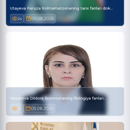
Utayeva Feruza Xolmamatovnaning tarix fanlari dok…
05.08.2026
24
Nazarova Dildora Ilxomovnaning filologiya fanlari…
05.08.2026
22