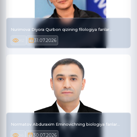
Nurimova Diyora Qurbon qizining filologiya fanlar…
31.07.2026
162
Normatov Abduraxim Eminovichning biologiya fanlar…
30.07.2026
96