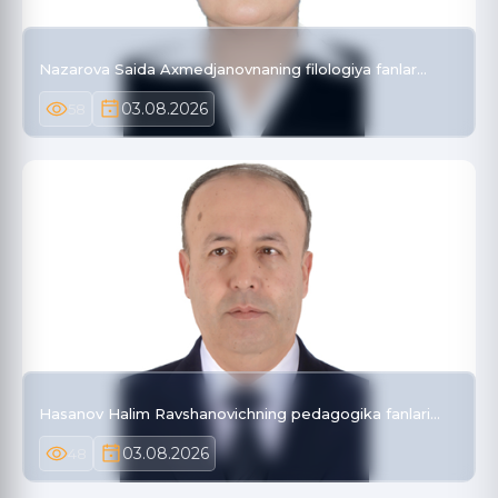
Nazarova Saida Axmedjanovnaning filologiya fanlar…
03.08.2026
58
Hasanov Halim Ravshanovichning pedagogika fanlari…
03.08.2026
48