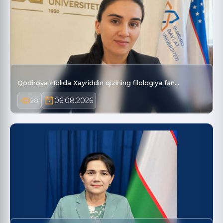
Qodirova Holida Xayriddin qizining filologiya fan…
06.08.2026
28