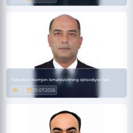
Tuksanov Ilxomjon Ismatovichning iqtisodiyot fanl…
30.07.2026
101