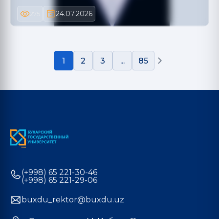
24.07.2026
275
1
2
3
...
85
(+998) 65 221-30-46
(+998) 65 221-29-06
buxdu_rektor@buxdu.uz