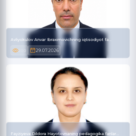
Avliyokulov Anvar Ibraximovichning iqtisodiyot fa…
29.07.2026
200
Fayziyeva Dildora Hayotovnaning pedagogika fanlar…