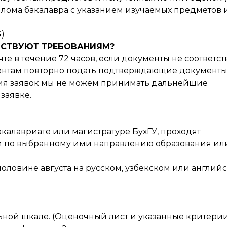
лома бакалавра с указанием изучаемых предметов 
G)
ТСТВУЮТ ТРЕБОВАНИЯМ?
те в течение 72 часов, если документы не соответст
дентам повторно подать подтверждающие документы
ния заявок мы не можем принимать дальнейшие
заявке.
калавриате или магистратуре БухГУ, проходят
 по выбранному ими направлению образования ил
оловине августа на русском, узбекском или англий
ьной шкале. (Оценочный лист и указанные критери