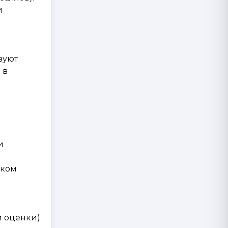
и
вуют
 в
и
ском
и оценки)