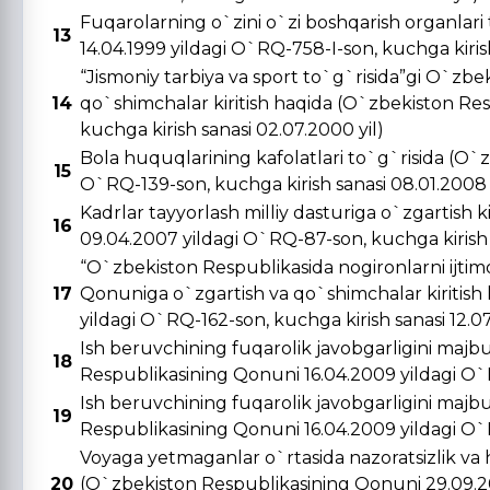
Fuqarolarning o`zini o`zi boshqarish organlar
13
14.04.1999 yildagi O`RQ-758-I-son, kuchga kirish 
“Jismoniy tarbiya va sport to`g`risida”gi O`zbe
14
qo`shimchalar kiritish haqida (O`zbekiston Re
kuchga kirish sanasi 02.07.2000 yil)
Bola huquqlarining kafolatlari to`g`risida (O`
15
O`RQ-139-son, kuchga kirish sanasi 08.01.2008 
Kadrlar tayyorlash milliy dasturiga o`zgartish 
16
09.04.2007 yildagi O`RQ-87-son, kuchga kirish s
“O`zbekiston Respublikasida nogironlarni ijtimo
17
Qonuniga o`zgartish va qo`shimchalar kiritish
yildagi O`RQ-162-son, kuchga kirish sanasi 12.0
Ish beruvchining fuqarolik javobgarligini majbu
18
Respublikasining Qonuni 16.04.2009 yildagi O`R
Ish beruvchining fuqarolik javobgarligini majbu
19
Respublikasining Qonuni 16.04.2009 yildagi O`R
Voyaga yetmaganlar o`rtasida nazoratsizlik va 
20
(O`zbekiston Respublikasining Qonuni 29.09.20