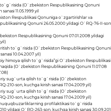
i to`g`risida (O`zbekiston Respublikasining Qonuni
sanasi 11.05.1999 yil
kiston Respublikasi Qonuniga o`zgartirishlar va
spublikasining Qonuni 26.05.2000 yildagi O`RQ-76-II-son
zbekiston Respublikasining Qonuni 07.01.2008 yildagi
yil)
kiritish to`g`risida (O`zbekiston Respublikasining Qonuni
anasi 10.04.2007 yil)
iy himoya qilish to`g`risida”gi O`zbekiston Respublikasi
 haqida (O`zbekiston Respublikasining Qonuni 11.07.08
7.08)
riy sug`urta qilish to`g`risida (O`zbekiston
Q-210-son, kuchga kirish sanasi 17.04.2009 yil)
riy sug`urta qilish to`g`risida (O`zbekiston
Q-210-son, kuchga kirish sanasi 17.04.2009 yil)
huquqbuzarliklarning profilaktikasi to`g`risida
10 yildagi O`RQ-263-son, kuchga kirish sanasi 30.09.20