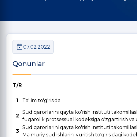
07.02.2022
Qonunlar
T/R
1
Ta'lim to'g'risida
Sud qarorlarini qayta ko'rish instituti takomill
2
fuqarolik protsessual kodeksiga o'zgartirish va qo
Sud qarorlarini qayta ko'rish instituti takomill
3
Ma'muriy sud ishlarini yuritish to'g'risidagi kode