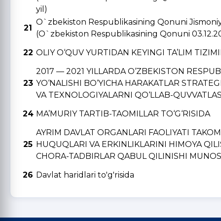
yil)
O`zbekiston Respublikasining Qonuni Jismoniy v
21
(O`zbekiston Respublikasining Qonuni 03.12.2
22
OLIY O‘QUV YURTIDAN KЕYINGI TA’LIM TIZIM
2017 — 2021 YILLARDA O‘ZBЕKISTON RЕSPU
23
YO‘NALISHI BO‘YICHA HARAKATLAR STRATЕGI
VA TЕXNOLOGIYALARNI QO‘LLAB-QUVVATLAS
24
MA’MURIY TARTIB-TAOMILLAR TO‘G‘RISIDA
AYRIM DAVLAT ORGANLARI FAOLIYATI TAKO
25
HUQUQLARI VA ERKINLIKLARINI HIMOYA QIL
CHORA-TADBIRLAR QABUL QILINISHI MUNOSA
26
Davlat haridlari to'g'risida