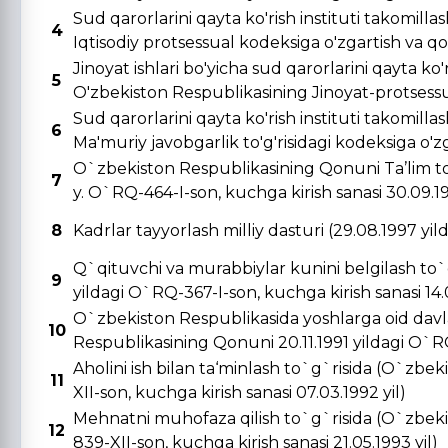
Sud qarorlarini qayta ko'rish instituti takomill
4
Iqtisodiy protsessual kodeksiga o'zgartish va qo's
Jinoyat ishlari bo'yicha sud qarorlarini qayta ko'r
5
O'zbekiston Respublikasining Jinoyat-protsessual
Sud qarorlarini qayta ko'rish instituti takomill
6
Ma'muriy javobgarlik to'g'risidagi kodeksiga o'zga
O`zbekiston Respublikasining Qonuni Ta’lim to
7
y. O`RQ-464-I-son, kuchga kirish sanasi 30.09.19
8
Kadrlar tayyorlash milliy dasturi (29.08.1997 yi
Q`qituvchi va murabbiylar kunini belgilash to`
9
yildagi O`RQ-367-I-son, kuchga kirish sanasi 14.0
O`zbekiston Respublikasida yoshlarga oid davla
10
Respublikasining Qonuni 20.11.1991 yildagi O`RQ-
Aholini ish bilan ta‘minlash to`g`risida (O`zbe
11
XII-son, kuchga kirish sanasi 07.03.1992 yil)
Mehnatni muhofaza qilish to`g`risida (O`zbeki
12
839-XII-son, kuchga kirish sanasi 21.05.1993 yil)