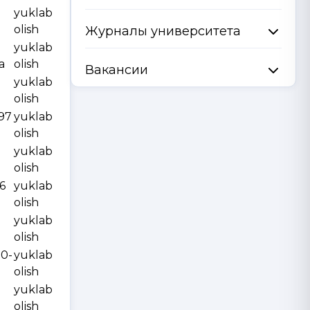
yuklab
olish
Журналы университета
yuklab
a
olish
Вакансии
yuklab
olish
997
yuklab
olish
yuklab
olish
6
yuklab
olish
yuklab
olish
10-
yuklab
olish
yuklab
olish