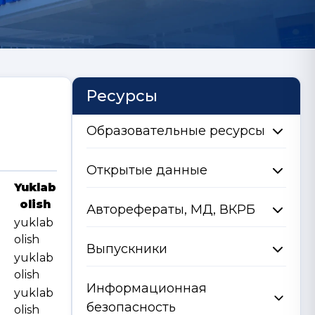
Ресурсы
Образовательные ресурсы
Открытые данные
Yuklab
olish
Авторефераты, МД, ВКРБ
yuklab
olish
Выпускники
yuklab
olish
Информационная
yuklab
безопасность
olish