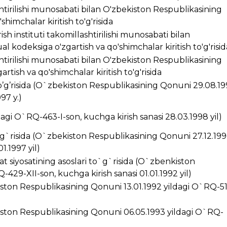
ashtirilishi munosabati bilan O'zbekiston Respublikasining
himchalar kiritish to'g'risida
ish instituti takomillashtirilishi munosabati bilan
 kodeksiga o'zgartish va qo'shimchalar kiritish to'g'risid
ashtirilishi munosabati bilan O'zbekiston Respublikasining
rtish va qo'shimchalar kiritish to'g'risida
’g’risida (O`zbekiston Respublikasining Qonuni 29.08.1
97 y.)
ldagi O`RQ-463-I-son, kuchga kirish sanasi 28.03.1998 yil)
g`risida (O`zbekiston Respublikasining Qonuni 27.12.199
1.1997 yil)
t siyosatining asoslari to`g`risida (O`zbenkiston
429-XII-son, kuchga kirish sanasi 01.01.1992 yil)
kiston Respublikasining Qonuni 13.01.1992 yildagi O`RQ-5
ston Respublikasining Qonuni 06.05.1993 yildagi O`RQ-