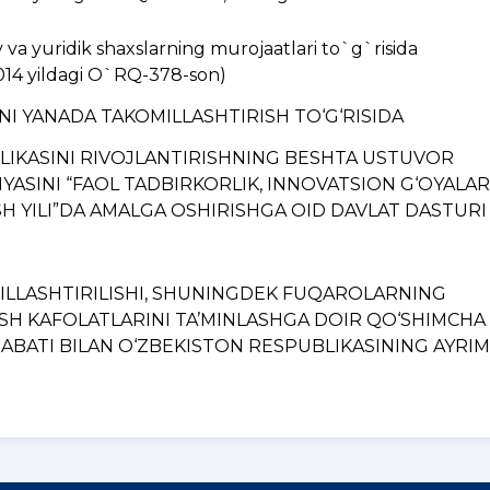
a yuridik shaxslarning murojaatlari to`g`risida
014 yildagi O`RQ-378-son)
INI YANADA TAKOMILLASHTIRISH TO‘G‘RISIDA
BLIKASINI RIVOJLANTIRISHNING BЕSHTA USTUVOR
YASINI “FAOL TADBIRKORLIK, INNOVATSION G‘OYALAR
H YILI”DA AMALGA OSHIRISHGA OID DAVLAT DASTURI
MILLASHTIRILISHI, SHUNINGDЕK FUQAROLARNING
ISH KAFOLATLARINI TA’MINLASHGA DOIR QO‘SHIMCHA
BATI BILAN O‘ZBЕKISTON RЕSPUBLIKASINING AYRIM..