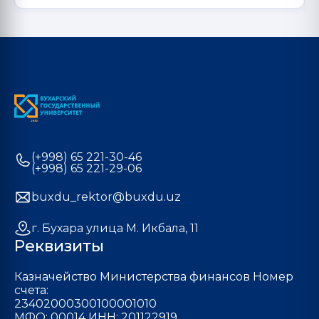
(+998) 65 221-30-46
(+998) 65 221-29-06
buxdu_rektor@buxdu.uz
г. Бухара улица М. Икбала, 11
Реквизиты
Казначейство Министерства финансов Номер
счета:
23402000300100001010
МФО: 00014 ИНН: 201122919