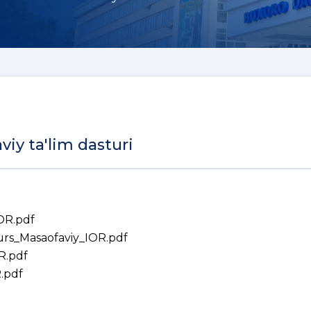
iy ta'lim dasturi
OR.pdf
kurs_Masaofaviy_IOR.pdf
R.pdf
.pdf