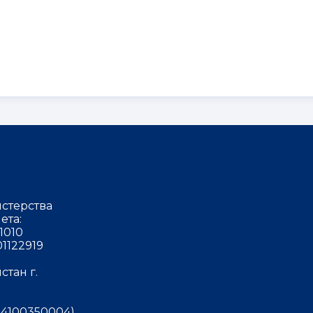
стерства
ета:
1010
1122919
тан г.
4100350004)