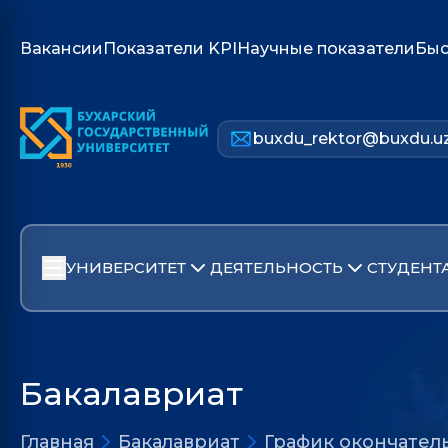
Вакансии
Показатели KPI
Научные показатели
Быс
buxdu_rektor@buxdu.u
УНИВЕРСИТЕТ
ДЕЯТЕЛЬНОСТЬ
СТУДЕНТ
Бакалавриат
Главная
Бакалавриат
График окончател