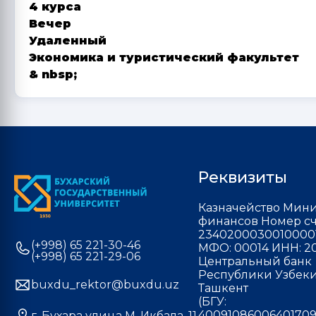
4 курса
Вечер
Удаленный
Экономика и туристический факультет
& nbsp;
Реквизиты
Казначейство Мини
финансов Номер сч
2340200030010000
(+998) 65 221-30-46
МФО: 00014 ИНН: 20
(+998) 65 221-29-06
Центральный банк
Республики Узбекис
buxdu_rektor@buxdu.uz
Ташкент
(БГУ:
40091086006401709
г. Бухара улица М. Икбала, 11