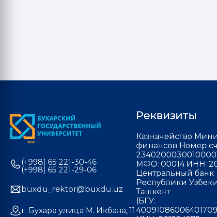
Реквизиты
Казначейство Мини
финансов Номер сч
2340200030010000
(+998) 65 221-30-46
МФО: 00014 ИНН: 20
(+998) 65 221-29-06
Центральный банк
Республики Узбекис
buxdu_rektor@buxdu.uz
Ташкент
(БГУ:
40091086006401709
г. Бухара улица М. Икбала, 11