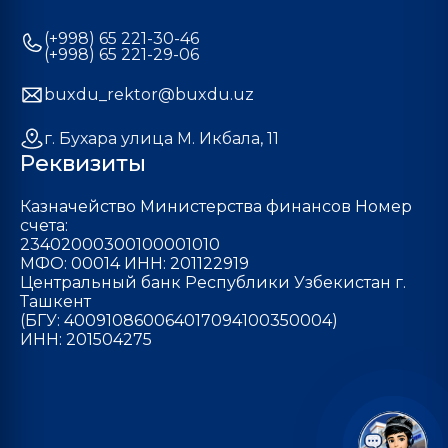
(+998) 65 221-30-46
(+998) 65 221-29-06
buxdu_rektor@buxdu.uz
г. Бухара улица М. Икбала, 11
Реквизиты
Казначейство Министерства финансов Номер
счета:
23402000300100001010
МФО: 00014 ИНН: 201122919
Центральный банк Республики Узбекистан г.
Ташкент
(БГУ: 400910860064017094100350004)
ИНН: 201504275