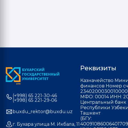
Реквизиты
Казначейство Мини
финансов Номер сч
2340200030010000
(+998) 65 221-30-46
МФО: 00014 ИНН: 20
(+998) 65 221-29-06
Центральный банк
Республики Узбекис
buxdu_rektor@buxdu.uz
Ташкент
(БГУ:
40091086006401709
г. Бухара улица М. Икбала, 11