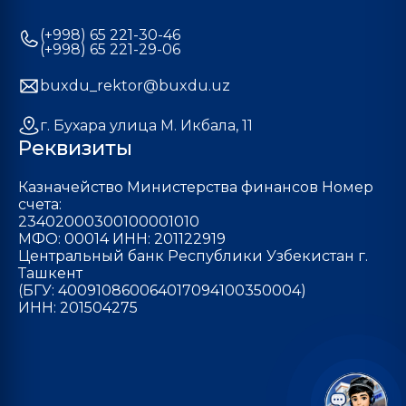
(+998) 65 221-30-46
(+998) 65 221-29-06
buxdu_rektor@buxdu.uz
г. Бухара улица М. Икбала, 11
Реквизиты
Казначейство Министерства финансов Номер
счета:
23402000300100001010
МФО: 00014 ИНН: 201122919
Центральный банк Республики Узбекистан г.
Ташкент
(БГУ: 400910860064017094100350004)
ИНН: 201504275