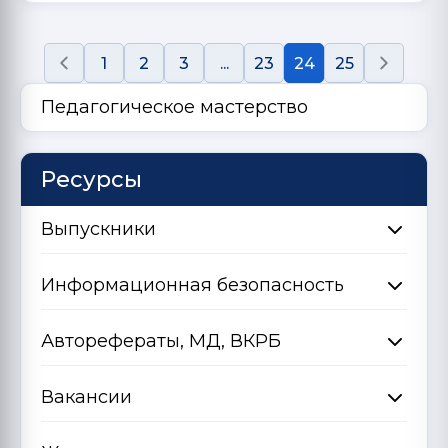
1
2
3
...
23
24
25
Педагогическое мастерство
Ресурсы
Выпускники
Информационная безопасность
Авторефераты, МД, ВКРБ
Вакансии